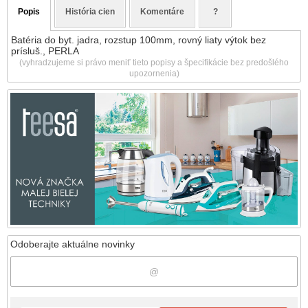
Popis
História cien
Komentáre
?
Batéria do byt. jadra, rozstup 100mm, rovný liaty výtok bez
prísluš., PERLA
(vyhradzujeme si právo meniť tieto popisy a špecifikácie bez predošlého
upozornenia)
Odoberajte aktuálne novinky