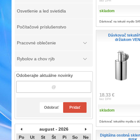
bez DPH
Osvetlenie a led svietidla
skladom
Dávkovač na tekuté mydlo S
Počítačové príslušenstvo
Dávkovač tekutéh
držiakom VE
Pracovné oblečenie
Rybolov a chov rýb
Odoberajte aktuálne novinky
18.33 €
bez DPH
Odobrať
Pridať
skladom
Dávkovač tekutého mydla s 
august - 2026
Digitálna osobná skle
Po
Ut
St
Št
Pi
So
Ne
BISK