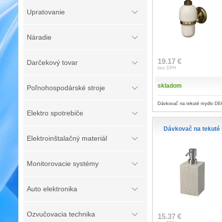
Upratovanie
Náradie
19.17 €
Darčekový tovar
bez DPH
skladom
Poľnohospodárské stroje
Dávkovač na tekuté mydlo DE
Elektro spotrebiče
Dávkovač na tekut
Elektroinštalačný materiál
Monitorovacie systémy
Auto elektronika
Ozvučovacia technika
15.37 €