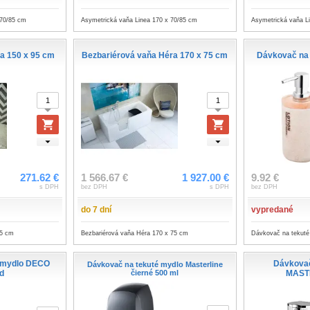
 70/85 cm
Asymetrická vaňa Linea 170 x 70/85 cm
Asymetrická vaňa L
a 150 x 95 cm
Bezbariérová vaňa Héra 170 x 75 cm
Dávkovač na
271.62 €
1 566.67 €
1 927.00 €
9.92 €
s DPH
bez DPH
s DPH
bez DPH
do 7 dní
vypredané
95 cm
Bezbariérová vaňa Héra 170 x 75 cm
Dávkovač na tekut
é mydlo DECO
Dávkovač
Dávkovač na tekuté mydlo Masterline
ld
čierné 500 ml
MAST