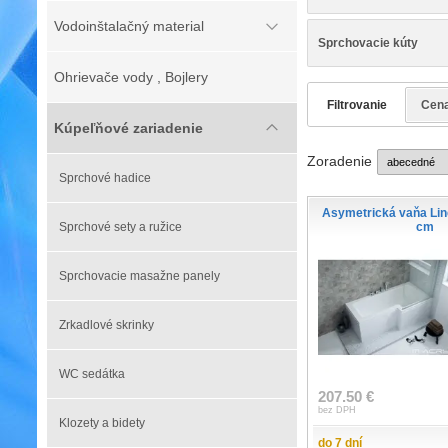
Vodoinštalačný material
Sprchovacie kúty
Ohrievače vody , Bojlery
Filtrovanie
Cen
Kúpeľňové zariadenie
Zoradenie
Sprchové hadice
Asymetrická vaňa Lin
Sprchové sety a ružice
cm
Sprchovacie masažne panely
Zrkadlové skrinky
WC sedátka
207.50 €
bez DPH
Klozety a bidety
do 7 dní