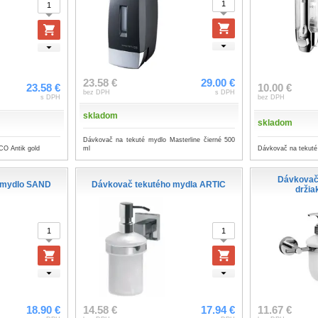
23.58 €
29.00 €
23.58 €
10.00 €
bez DPH
s DPH
s DPH
bez DPH
skladom
skladom
Dávkovač na tekuté mydlo Masterline čierné 500
CO Antik gold
Dávkovač na tekut
ml
Dávkovač
é mydlo SAND
Dávkovač tekutého mydla ARTIC
drži
18.90 €
14.58 €
17.94 €
11.67 €