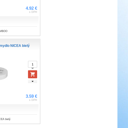
4.92 €
s DPH
BAMBOO
 mydlo NICEA bielý
3.59 €
s DPH
CEA bielý