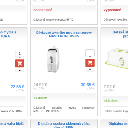
s DPH
bez DPH
s DPH
bez DPH
nedostupné
vypredané
AND
Dávkovač tekutého mydla ARTIC
Dávkovač tekutého
o mydla s
Detská s
Dávkovač tekutého mydla senzorový
NTURA
MASTERLINE 05905
pr
24.92 €
30.65 €
22.55 €
7.92 €
bez DPH
s DPH
s DPH
bez DPH
skladom
skladom
Dávkovač tekutého mydla senzorový
držiakom VENTURA
Detská stolička kú
MASTERLINE 05905
nená váha bielá
Digitálna osobná sklenená váha
Digitálna o
čierná BISK