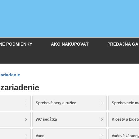
NÉ PODMIENKY
AKO NAKUPOVAŤ
PREDAJŇA GA
ariadenie
zariadenie
Sprchové sety a ružice
Sprchovacie m
WC sedátka
Klozety a bidet
Vane
Vaňové zásten