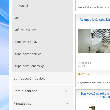
Umývadlá
Asymetrická vaňa Linea 150 x
Vane
Asymetrická vaňa Liz
Vaňové zásteny
Sprchovacie kúty
Kúpeľňové doplnky
220.83 €
Kúpeľnové koberčeky
bez DPH
do 7 dní
Bambusový nábytok
Asymetrická vaňa Liza 150 x 
Dom a záhrada
Dávkovač na tekut
Antik go
Klimatizácie