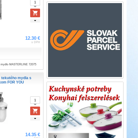
12.30 €
s DPH
é mydlo MASTERLINE 72075
 tekutého mydla s
akom FOR YOU
14.35 €