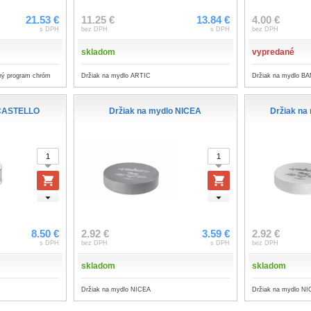
21.53 €
11.25 €
13.84 €
4.00 €
s DPH
bez DPH
s DPH
bez DPH
skladom
vypredané
ený program chróm
Držiak na mydlo ARTIC
Držiak na mydlo 
 CASTELLO
Držiak na mydlo NICEA
Držiak na
8.50 €
2.92 €
3.59 €
2.92 €
s DPH
bez DPH
s DPH
bez DPH
skladom
skladom
Držiak na mydlo NICEA
Držiak na mydlo NI