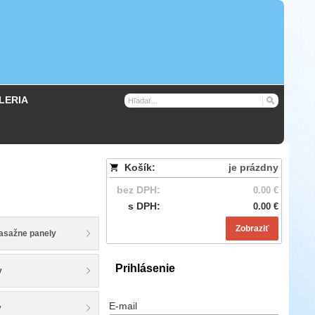
LERIA
Košík:
je prázdny
bez DPH:
0.00 €
s DPH:
0.00 €
Zobraziť
asažne panely
Prihlásenie
y
E-mail
y