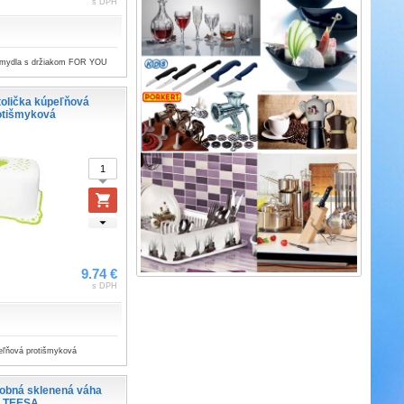
s DPH
 mydla s držiakom FOR YOU
tolička kúpeľňová
otišmyková
9.74 €
s DPH
peľňová protišmyková
sobná sklenená váha
TEESA