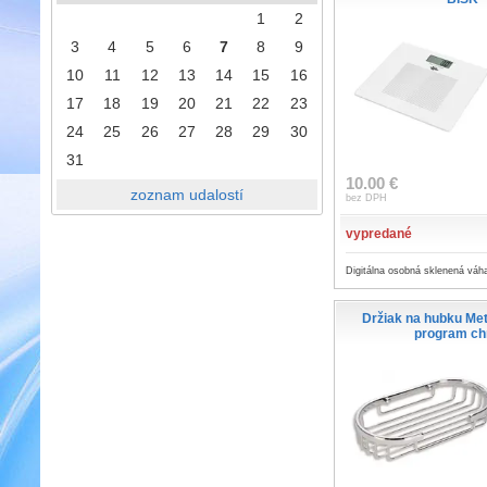
1
2
3
4
5
6
7
8
9
10
11
12
13
14
15
16
17
18
19
20
21
22
23
24
25
26
27
28
29
30
31
10.00 €
zoznam udalostí
bez DPH
vypredané
Digitálna osobná sklenená váh
Držiak na hubku Met
program c