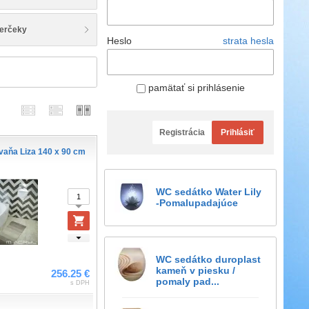
erčeky
Heslo
strata hesla
pamätať si prihlásenie
Registrácia
Prihlásiť
vaňa Liza 140 x 90 cm
WC sedátko Water Lily
-Pomalupadajúce
WC sedátko duroplast
kameň v piesku /
256.25 €
pomaly pad...
s DPH