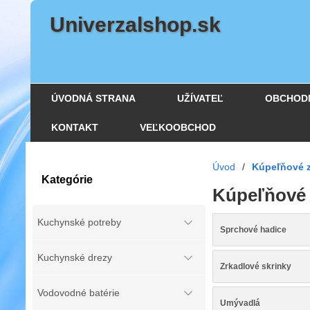
Univerzalshop.sk
ÚVODNÁ STRANA
UŽÍVATEĽ
OBCHOD
KONTAKT
VEĽKOOBCHOD
Úvod
/
Kúpeľňové z
Kategórie
Kúpeľňové 
Kuchynské potreby
Sprchové hadice
Kuchynské drezy
Zrkadlové skrinky
Vodovodné batérie
Umývadlá