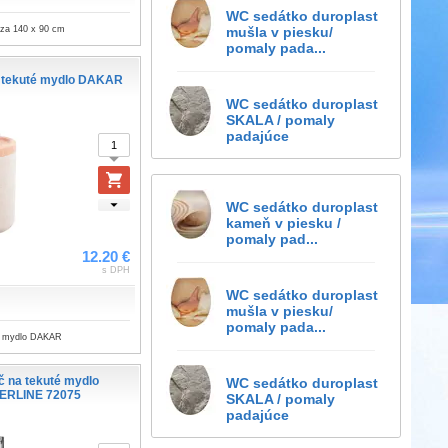
WC sedátko duroplast
iza 140 x 90 cm
mušla v piesku/
pomaly pada...
 tekuté mydlo DAKAR
WC sedátko duroplast
SKALA / pomaly
padajúce
WC sedátko duroplast
kameň v piesku /
pomaly pad...
12.20 €
s DPH
WC sedátko duroplast
mušla v piesku/
pomaly pada...
é mydlo DAKAR
 na tekuté mydlo
WC sedátko duroplast
ERLINE 72075
SKALA / pomaly
padajúce