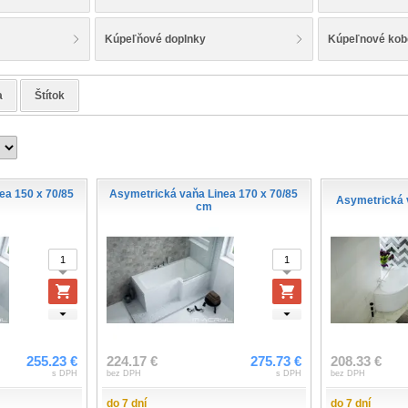
Kúpeľňové doplnky
Kúpeľnové kob
a
Štítok
ea 150 x 70/85
Asymetrická vaňa Linea 170 x 70/85
Asymetrická 
cm
255.23 €
224.17 €
275.73 €
208.33 €
s DPH
bez DPH
s DPH
bez DPH
do 7 dní
do 7 dní