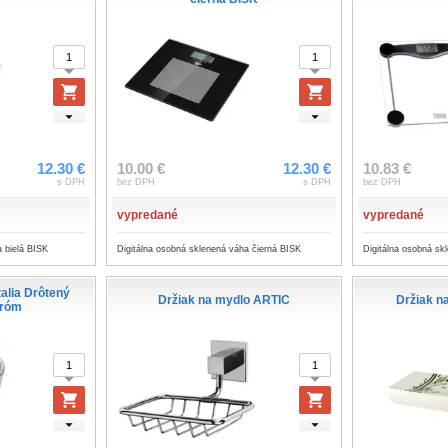
12.30 €
10.00 €
12.30 €
10.83 €
s DPH
bez DPH
s DPH
bez DPH
vypredané
vypredané
a bielá BISK
Digitálna osobná sklenená váha čierná BISK
Digitálna osobná s
alia Drôtený
Držiak na mydlo ARTIC
Držiak 
hróm