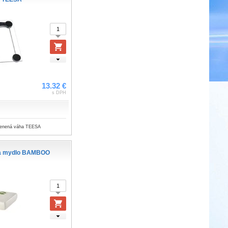
13.32 €
s DPH
klenená váha TEESA
na mydlo BAMBOO