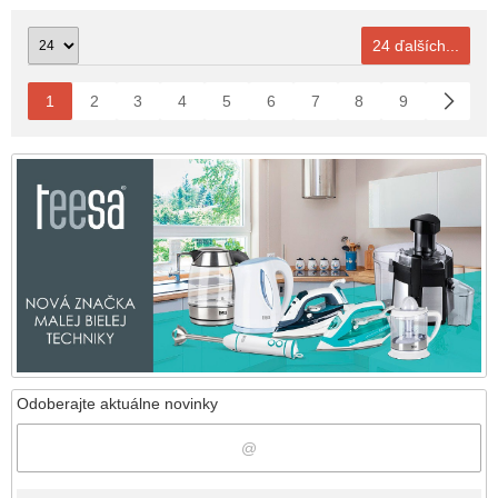
24 ďalších...
1
2
3
4
5
6
7
8
9
Odoberajte aktuálne novinky