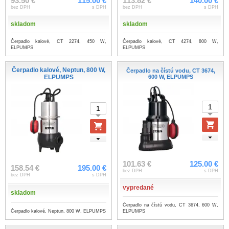
93.50 €
115.00 €
113.82 €
140.00 €
bez DPH
s DPH
bez DPH
s DPH
skladom
skladom
Čerpadlo kalové, CT 2274, 450 W,
Čerpadlo kalové, CT 4274, 800 W,
ELPUMPS
ELPUMPS
Čerpadlo kalové, Neptun, 800 W,
Čerpadlo na čístú vodu, CT 3674,
ELPUMPS
600 W, ELPUMPS
101.63 €
125.00 €
158.54 €
195.00 €
bez DPH
s DPH
bez DPH
s DPH
vypredané
skladom
Čerpadlo na čístú vodu, CT 3674, 600 W,
Čerpadlo kalové, Neptun, 800 W, ELPUMPS
ELPUMPS