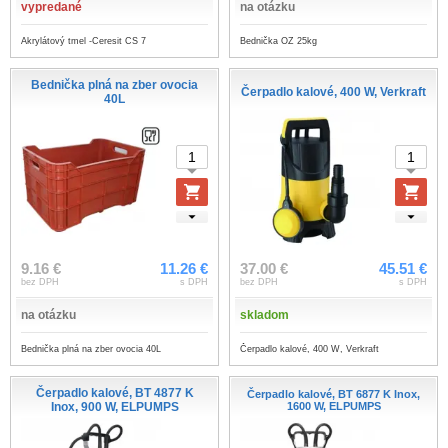
vypredané
na otázku
Akrylátový tmel -Ceresit CS 7
Bednička OZ 25kg
Bednička plná na zber ovocia
Čerpadlo kalové, 400 W, Verkraft
40L
9.16 €
11.26 €
37.00 €
45.51 €
bez DPH
s DPH
bez DPH
s DPH
na otázku
skladom
Bednička plná na zber ovocia 40L
Čerpadlo kalové, 400 W, Verkraft
Čerpadlo kalové, BT 4877 K
Čerpadlo kalové, BT 6877 K Inox,
Inox, 900 W, ELPUMPS
1600 W, ELPUMPS