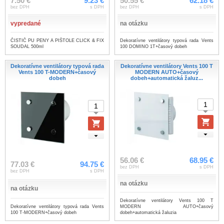
7.50 €
9.23 €
50.55 €
62.18 €
bez DPH
s DPH
bez DPH
s DPH
vypredané
na otázku
ČISTIČ PU PENY A PIŠTOLE CLICK & FIX
Dekoratívne ventilátory typová rada Vents
SOUDAL 500ml
100 DOMINO 1T+časový dobeh
Dekoratívne ventilátory typová rada
Dekoratívne ventilátory Vents 100 T
Vents 100 T-MODERN+časový
MODERN AUTO+časový
dobeh
dobeh+automatická žaluz...
56.06 €
68.95 €
77.03 €
94.75 €
bez DPH
s DPH
bez DPH
s DPH
na otázku
na otázku
Dekoratívne ventilátory Vents 100 T
Dekoratívne ventilátory typová rada Vents
MODERN AUTO+časový
100 T-MODERN+časový dobeh
dobeh+automatická žaluzia