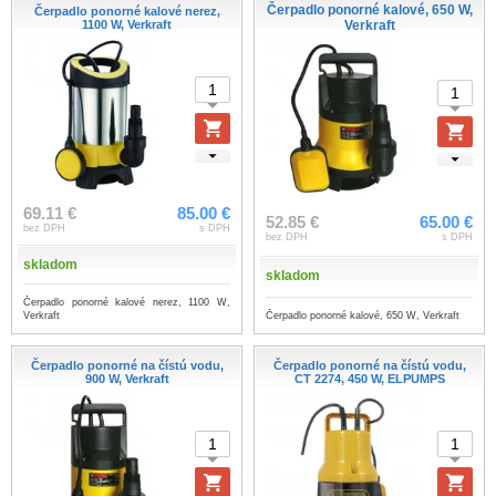
Čerpadlo ponorné kalové, 650 W,
Čerpadlo ponorné kalové nerez,
1100 W, Verkraft
Verkraft
69.11 €
85.00 €
52.85 €
65.00 €
bez DPH
s DPH
bez DPH
s DPH
skladom
skladom
Čerpadlo ponorné kalové nerez, 1100 W,
Čerpadlo ponorné kalové, 650 W, Verkraft
Verkraft
Čerpadlo ponorné na čístú vodu,
Čerpadlo ponorné na čístú vodu,
900 W, Verkraft
CT 2274, 450 W, ELPUMPS