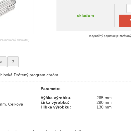
skladom
Recyklačný poplatok je zarátan
en ilustračný charakter)
e
?
ká hlboká Drôtený program chróm
Parametre
Výška výrobku:
265 mm
šírka výrobku:
290 mm
mm. Celková
Hĺbka výrobku:
130 mm