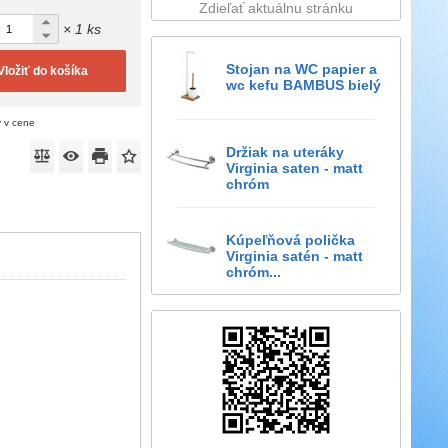
Zdieľať aktuálnu stránku
× 1 ks
Stojan na WC papier a
Vložiť do košíka
wc kefu BAMBUS bielý
ý v cene
Držiak na uteráky
Virginia saten - matt
chróm
Kúpeľňová polička
Virginia satén - matt
chróm...