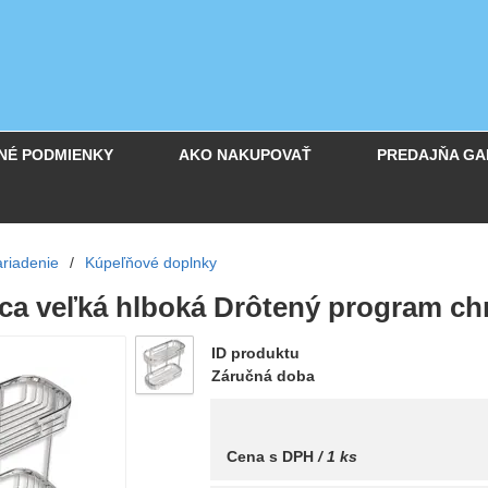
NÉ PODMIENKY
AKO NAKUPOVAŤ
PREDAJŇA GA
riadenie
/
Kúpeľňové doplnky
lica veľká hlboká Drôtený program c
ID produktu
Záručná doba
Cena s DPH
/ 1 ks