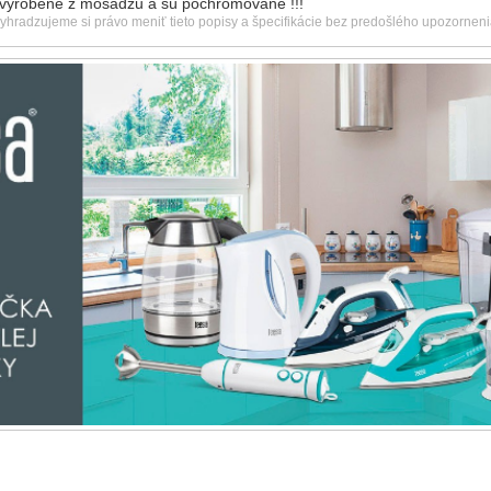
 vyrobené z mosadzu a sú pochrómované !!!
vyhradzujeme si právo meniť tieto popisy a špecifikácie bez predošlého upozorneni