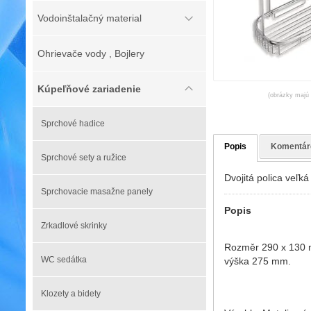
Vodoinštalačný material
Ohrievače vody , Bojlery
Kúpeľňové zariadenie
(obrázky majú l
Sprchové hadice
Popis
Komentár
Sprchové sety a ružice
Dvojitá polica veľ
Sprchovacie masažne panely
Popis
Zrkadlové skrinky
Rozměr 290 x 130 
WC sedátka
výška 275 mm.
Klozety a bidety