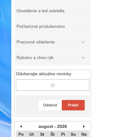
Osvetlenie a led svietidla
Počítačové príslušenstvo
Pracovné oblečenie
Rybolov a chov rýb
Odoberajte aktuálne novinky
Odobrať
Pridať
august - 2026
Po
Ut
St
Št
Pi
So
Ne