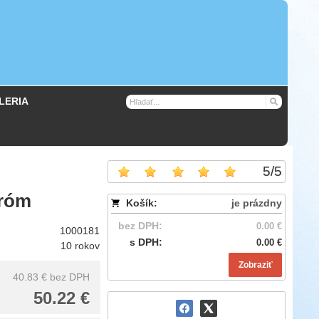
LERIA
5
/
5
hróm
Košík:
je prázdny
bez DPH:
0.00 €
1000181
s DPH:
0.00 €
10 rokov
Zobraziť
40.83 €
bez DPH
50.22 €