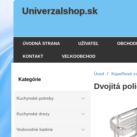
Univerzalshop.sk
ÚVODNÁ STRANA
UŽÍVATEĽ
OBCHOD
KONTAKT
VEĽKOOBCHOD
Úvod
/
Kúpeľňové za
Kategórie
Dvojitá po
Kuchynské potreby
Kuchynské drezy
Vodovodné batérie