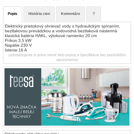
Popis
História cien
Komentáre
?
Elektrický prietokový ohrievač vody s hydraulickým spínaním,
beztlakovou prevádzkou a vodovodná beztlaková nástenná
klasická batéria HAKL, výtokové ramienko 20 cm
Príkon:3,5 kW
Napätie:230 V
Istenie:16 A
(vyhradzujeme si právo meniť tieto popisy a špecifikácie bez predošlého
upozornenia)
Odoberajte aktuálne novinky