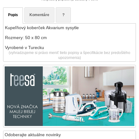
Popis
Komentáre
?
Kupeľňový koberček Akvarium sysytle
Rozmery: 50 x 80 cm
Vyrobené v Turecku
(vyhradzujeme si právo meniť tieto popisy a špecifikácie bez predošlého
upozornenia)
Odoberajte aktuálne novinky