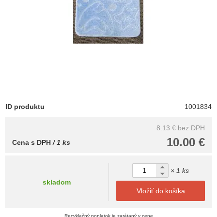
ID produktu
1001834
8.13 €
bez DPH
10.00 €
Cena s DPH
/ 1 ks
× 1 ks
skladom
Vložiť do košíka
Recyklačný poplatok je zarátaný v cene