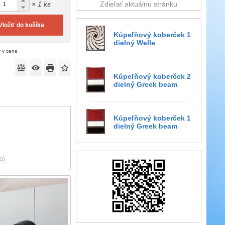
× 1 ks
Zdieľať aktuálnu stránku
Vložiť do košíka
Kúpeľňový koberček 1
dielný Welle
ý v cene
Kúpeľňový koberček 2
dielný Greek beam
Kúpeľňový koberček 1
dielný Greek beam
a)