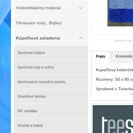
Vodoinštalačný material
Ohrievače vody , Bojlery
Kúpeľňové zariadenie
(obrázky majú l
Sprchové hadice
Popis
Komentár
Sprchové sety a ružice
Kupeľňový koberče
Rozmery: 50 x 80 
Sprchovacie masažne panely
Vyrobené v Tureck
(
Zrkadlové skrinky
WC sedátka
Klozety a bidety