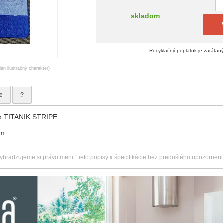
skladom
Recyklačný poplatok je zarátan
en ilustračný charakter)
e
?
k TITANIK STRIPE
cm
u
vyhradzujeme si právo meniť tieto popisy a špecifikácie bez predošlého upozorneni