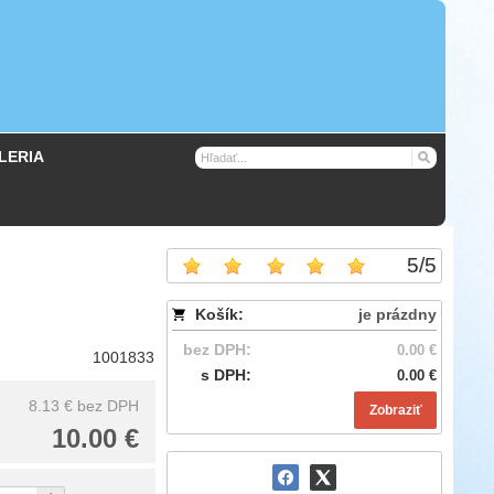
LERIA
5
/
5
Košík:
je prázdny
bez DPH:
0.00 €
1001833
s DPH:
0.00 €
8.13 €
bez DPH
Zobraziť
10.00 €