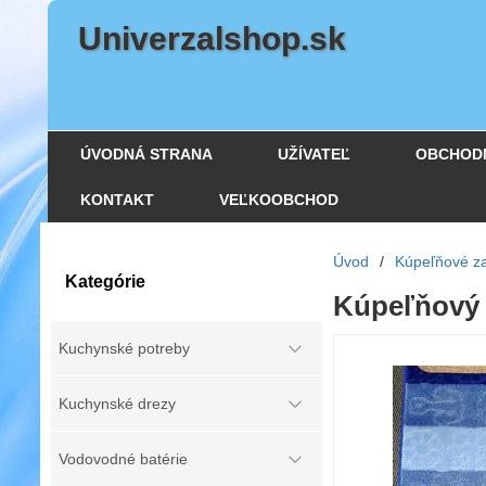
Univerzalshop.sk
ÚVODNÁ STRANA
UŽÍVATEĽ
OBCHOD
KONTAKT
VEĽKOOBCHOD
Úvod
/
Kúpeľňové za
Kategórie
Kúpeľňový 
Kuchynské potreby
Kuchynské drezy
Vodovodné batérie