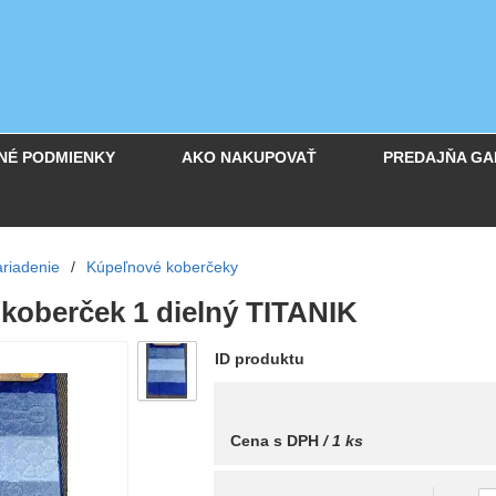
NÉ PODMIENKY
AKO NAKUPOVAŤ
PREDAJŇA GA
riadenie
/
Kúpeľnové koberčeky
koberček 1 dielný TITANIK
ID produktu
Cena s DPH
/ 1 ks