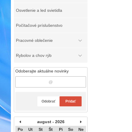
Osvetlenie a led svietidla
Počítačové príslušenstvo
Pracovné oblečenie
Rybolov a chov rýb
Odoberajte aktuálne novinky
Odobrať
Pridať
august - 2026
Po
Ut
St
Št
Pi
So
Ne