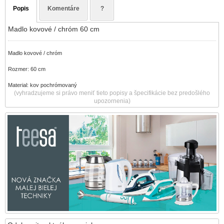
Popis
Komentáre
?
Madlo kovové / chróm 60 cm
Madlo kovové / chróm
Rozmer: 60 cm
Material: kov pochrómovaný
(vyhradzujeme si právo meniť tieto popisy a špecifikácie bez predošlého
upozornenia)