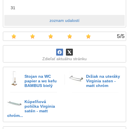
31
zoznam udalostí
5
/
5
Zdieľať aktuálnu stránku
Stojan na WC
Držiak na uteráky
papier a wc kefu
Virginia saten -
BAMBUS bielý
matt chróm
Kúpeľňová
polička Virginia
satén - matt
chróm...