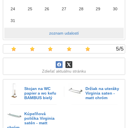
24
25
26
27
28
29
30
31
zoznam udalostí
5
/
5
Zdieľať aktuálnu stránku
Stojan na WC
Držiak na uteráky
papier a wc kefu
Virginia saten -
BAMBUS bielý
matt chróm
Kúpeľňová
polička Virginia
satén - matt
chróm...