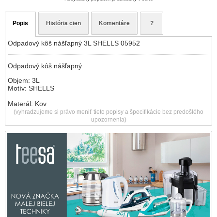
Popis
História cien
Komentáre
?
Odpadový kôš nášľapný 3L SHELLS 05952
Odpadový kôš nášľapný
Objem: 3L
Motív: SHELLS
Materál: Kov
(vyhradzujeme si právo meniť tieto popisy a špecifikácie bez predošlého
upozornenia)