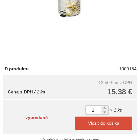
ID produktu
1000184
12.50 €
bez DPH
15.38 €
Cena s DPH
/ 1 ks
× 1 ks
vypredané
Vložiť do košíka
Recyklačný poplatok je zarátaný v cene