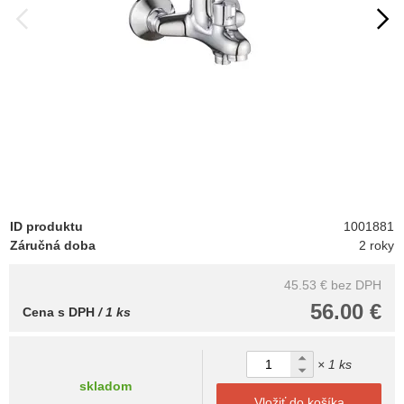
ID produktu
1001881
Záručná doba
2 roky
45.53 €
bez DPH
56.00 €
Cena s DPH
/ 1 ks
× 1 ks
skladom
Vložiť do košíka