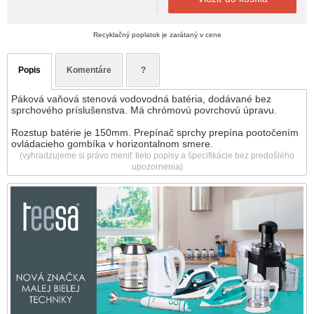
Recyklačný poplatok je zarátaný v cene
Popis
Komentáre
?
Páková vaňová stenová vodovodná batéria, dodávané bez
sprchového príslušenstva. Má chrómovú povrchovú úpravu.
Rozstup batérie je 150mm. Prepínač sprchy prepína pootočením
ovládacieho gombíka v horizontalnom smere.
(vyhradzujeme si právo meniť tieto popisy a špecifikácie bez predošlého
upozornenia)