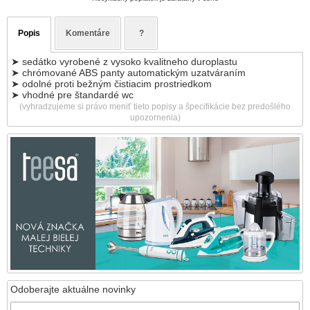
Popis
Komentáre
?
➤ sedátko vyrobené z vysoko kvalitneho duroplastu
➤ chrómované ABS panty automatickým uzatváraním
➤ odolné proti bežným čistiacim prostriedkom
➤ vhodné pre štandardé wc
(vyhradzujeme si právo meniť tieto popisy a špecifikácie bez predošlého
upozornenia)
Odoberajte aktuálne novinky