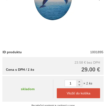
ID produktu
1001895
23.58 €
bez DPH
29.00 €
Cena s DPH
/ 1 ks
× 1 ks
skladom
Vložiť do košíka
Recyklačný poplatok je zarátaný v cene