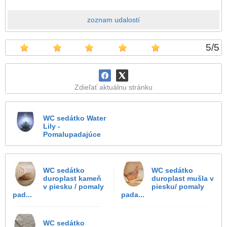
zoznam udalostí
5
/
5
Zdieľať aktuálnu stránku
WC sedátko Water
Lily -
Pomalupadajúce
WC sedátko
WC sedátko
duroplast kameň
duroplast mušla v
v piesku / pomaly
piesku/ pomaly
pad...
pada...
WC sedátko