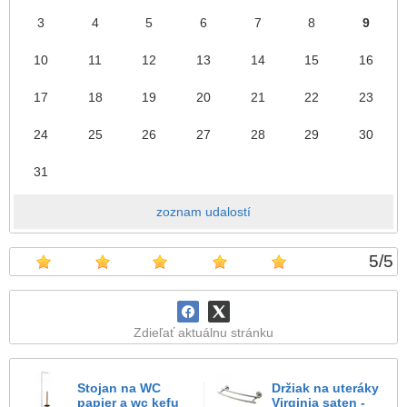
3
4
5
6
7
8
9
10
11
12
13
14
15
16
17
18
19
20
21
22
23
24
25
26
27
28
29
30
31
zoznam udalostí
5
/
5
Zdieľať aktuálnu stránku
Stojan na WC
Držiak na uteráky
papier a wc kefu
Virginia saten -