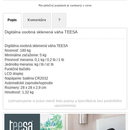
Recyklačný poplatok je zarátaný v cene
Popis
Komentáre
?
Digitálna osobná sklenená váha TEESA
Digitálna osobná sklenená váha TEESA
Nosnosť: 180 kg
Minimálne zaťaženie: 5 kg
Presnosť merania: 0,1 kg / 0,2 lb / 1 lb
Jednotky merania: kg / lb / st: lb
Funkčné tlačidlo
LCD displej
Napájanie: batéria CR2032
Automatické zapnutie/vypnutie
Rozmery: 28 x 28 x 2,9 cm
Hmotnosť: 1,32 kg
(vyhradzujeme si právo meniť tieto popisy a špecifikácie bez predošlého
upozornenia)