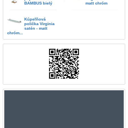
BAMBUS bielý
matt chróm
Kúpeľňová
polička Virginia
satén - matt
chróm...