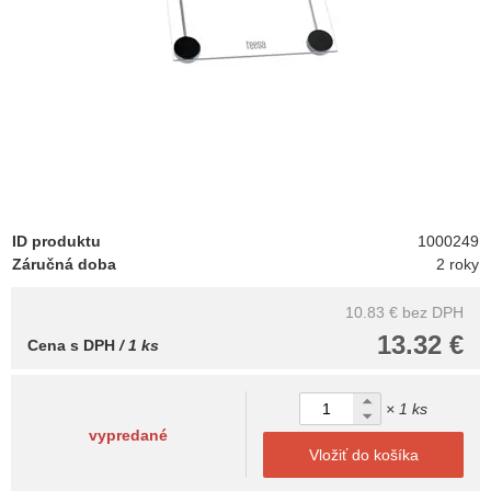
ID produktu
1000249
Záručná doba
2 roky
10.83 €
bez DPH
13.32 €
Cena s DPH
/ 1 ks
× 1 ks
vypredané
Vložiť do košíka