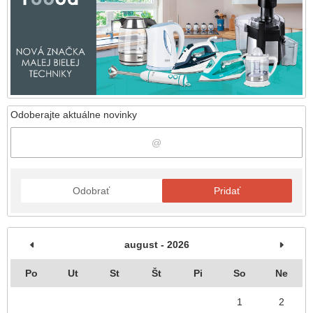
Odoberajte aktuálne novinky
Odobrať
Pridať
august - 2026
Po
Ut
St
Št
Pi
So
Ne
1
2