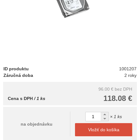
ID produktu
1001207
Záručná doba
2 roky
96.00 €
bez DPH
118.08 €
Cena s DPH
/ 1 ks
× 1 ks
na objednávku
Vložiť do košíka