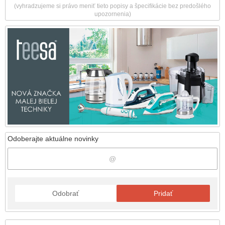
(vyhradzujeme si právo meniť tieto popisy a špecifikácie bez predošlého
upozornenia)
Odoberajte aktuálne novinky
Odobrať
Pridať