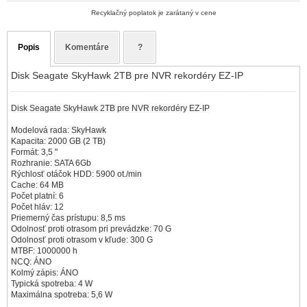
Recyklačný poplatok je zarátaný v cene
Popis
Komentáre
?
Disk Seagate SkyHawk 2TB pre NVR rekordéry EZ-IP
Disk Seagate SkyHawk 2TB pre NVR rekordéry EZ-IP
Modelová rada: SkyHawk
Kapacita: 2000 GB (2 TB)
Formát: 3,5 "
Rozhranie: SATA 6Gb
Rýchlosť otáčok HDD: 5900 ot./min
Cache: 64 MB
Počet platní: 6
Počet hláv: 12
Priemerný čas prístupu: 8,5 ms
Odolnosť proti otrasom pri prevádzke: 70 G
Odolnosť proti otrasom v kľude: 300 G
MTBF: 1000000 h
NCQ: ÁNO
Kolmý zápis: ÁNO
Typická spotreba: 4 W
Maximálna spotreba: 5,6 W