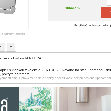
skladom
Recyklačný poplatok je zarátan
en ilustračný charakter)
e
?
papiera s krytom VENTURA
papier s klapkou z kolekcie VENTURA. Fixované na stenu pomocou skrut
, pokryté chrómom.
vyhradzujeme si právo meniť tieto popisy a špecifikácie bez predošlého upozorneni