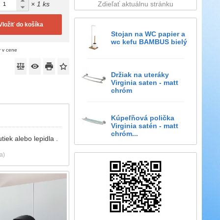
× 1 ks
Zdieľať aktuálnu stránku
Vložiť do košíka
Stojan na WC papier a
wc kefu BAMBUS bielý
ý v cene
Držiak na uteráky
Virginia saten - matt
chróm
Kúpeľňová polička
Virginia satén - matt
chróm...
iek alebo lepidla .
a)