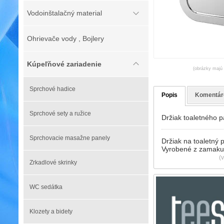
Vodoinštalačný material
Ohrievače vody , Bojlery
Kúpeľňové zariadenie
(obrázky majú l
Sprchové hadice
Popis
Komentár
Sprchové sety a ružice
Držiak toaletného 
Sprchovacie masažne panely
Držiak na toaletný 
Vyrobené z zamaku
(
Zrkadlové skrinky
WC sedátka
Klozety a bidety