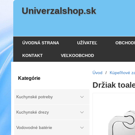
Univerzalshop.sk
ÚVODNÁ STRANA
UŽÍVATEĽ
OBCHOD
KONTAKT
VEĽKOOBCHOD
Úvod
/
Kúpeľňové za
Kategórie
Držiak toa
Kuchynské potreby
Kuchynské drezy
Vodovodné batérie