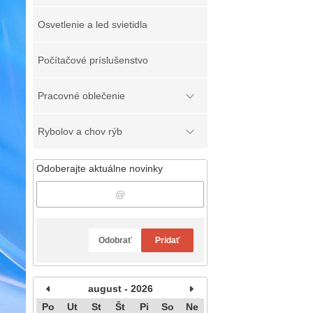
Osvetlenie a led svietidla
Počítačové príslušenstvo
Pracovné oblečenie
Rybolov a chov rýb
Odoberajte aktuálne novinky
Odobrať
Pridať
august - 2026
Po
Ut
St
Št
Pi
So
Ne