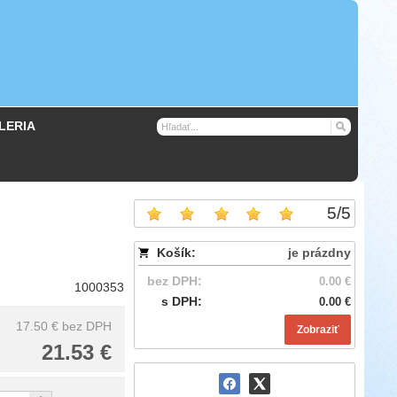
LERIA
5
/
5
Košík:
je prázdny
bez DPH:
0.00 €
1000353
s DPH:
0.00 €
17.50 €
bez DPH
Zobraziť
21.53 €