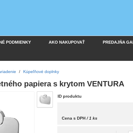
NÉ PODMIENKY
AKO NAKUPOVAŤ
PREDAJŇA GA
riadenie
/
Kúpeľňové doplnky
letného papiera s krytom VENTURA
ID produktu
Cena s DPH
/ 1 ks