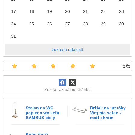
17
18
19
20
21
22
23
24
25
26
27
28
29
30
31
zoznam udalostí
5
/
5
Zdieľať aktuálnu stránku
Stojan na WC
Držiak na uteráky
papier a wc kefu
Virginia saten -
BAMBUS bielý
matt chróm
Kúpeľňová