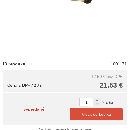
ID produktu
1001171
17.50 €
bez DPH
21.53 €
Cena s DPH
/ 1 ks
× 1 ks
vypredané
Vložiť do košíka
Recyklačný poplatok je zarátaný v cene