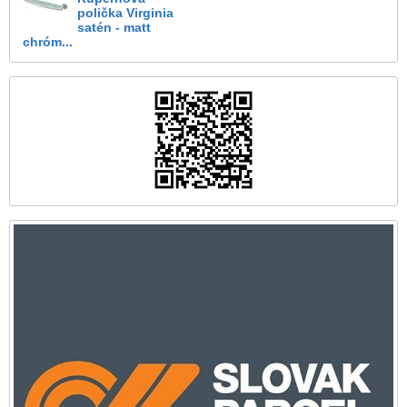
polička Virginia
satén - matt
chróm...