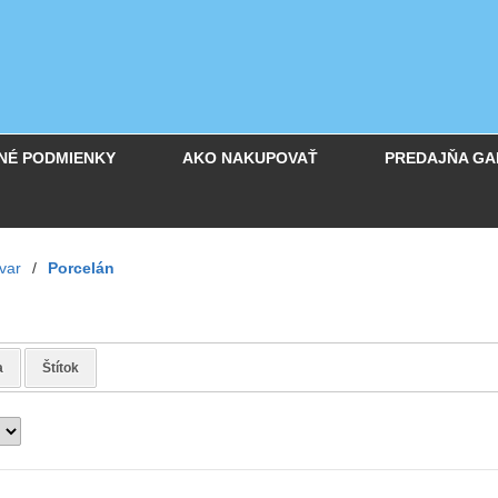
NÉ PODMIENKY
AKO NAKUPOVAŤ
PREDAJŇA GA
var
/
Porcelán
a
Štítok