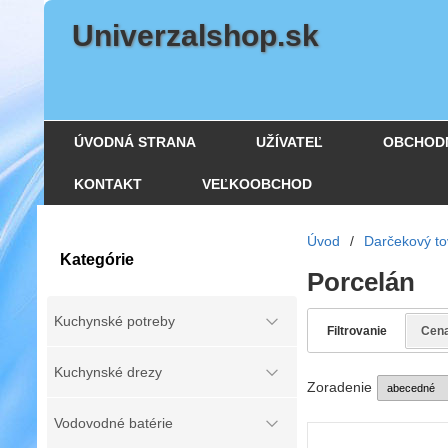
Univerzalshop.sk
ÚVODNÁ STRANA
UŽÍVATEĽ
OBCHOD
KONTAKT
VEĽKOOBCHOD
Úvod
/
Darčekový to
Kategórie
Porcelán
Kuchynské potreby
Filtrovanie
Cen
Kuchynské drezy
Zoradenie
Vodovodné batérie