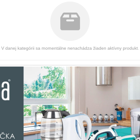
V danej kategórii sa momentálne nenachádza žiaden aktívny produkt.