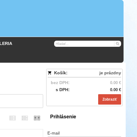
LERIA
Košík:
je prázdny
bez DPH:
0.00 €
s DPH:
0.00 €
Zobraziť
Prihlásenie
E-mail