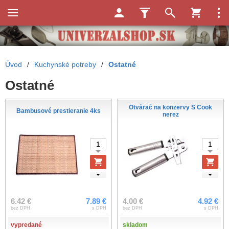
Úvod
/
Kuchynské potreby
/
Ostatné
Ostatné
Otvárač na konzervy S Cook
Bambusové prestieranie 4ks
nerez
6.42 €
7.89 €
4.00 €
4.92 €
bez DPH
s DPH
bez DPH
s DPH
vypredané
skladom