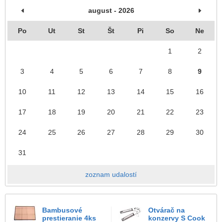
august - 2026
Po
Ut
St
Št
Pi
So
Ne
1
2
3
4
5
6
7
8
9
10
11
12
13
14
15
16
17
18
19
20
21
22
23
24
25
26
27
28
29
30
31
zoznam udalostí
Bambusové
Otvárač na
prestieranie 4ks
konzervy S Cook