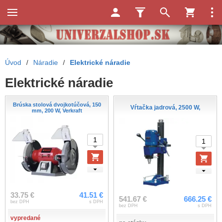
Úvod
/
Náradie
/
Elektrické náradie
Elektrické náradie
Brúska stolová dvojkotúčová, 150
Vŕtačka jadrová, 2500 W,
mm, 200 W, Verkraft
33.75 €
41.51 €
541.67 €
666.25 €
bez DPH
s DPH
bez DPH
s DPH
vypredané