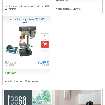
na otázku
Brúska stolová dvojkotúčová, 150 mm, 200
Vŕtačka jadrová, 2500 W,
W, Verkraft
Vŕtačka stojanová, 350 W,
Verkraft
80.00 €
98.40 €
bez DPH
s DPH
skladom
Vŕtačka stojanová, 350 W, Verkraft