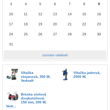
3
4
5
6
7
8
9
10
11
12
13
14
15
16
17
18
19
20
21
22
23
24
25
26
27
28
29
30
31
zoznam udalostí
Vŕtačka
Vŕtačka jadrová,
stojanová, 350 W,
2500 W,
Verkraft
Brúska stolová
dvojkotúčová,
150 mm, 200 W,
Verk...