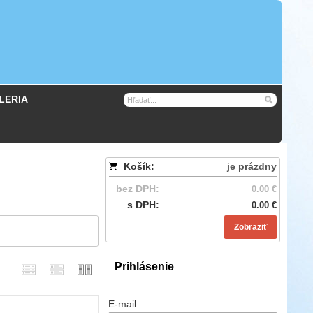
LERIA
Košík:
je prázdny
bez DPH:
0.00 €
s DPH:
0.00 €
Zobraziť
Prihlásenie
E-mail