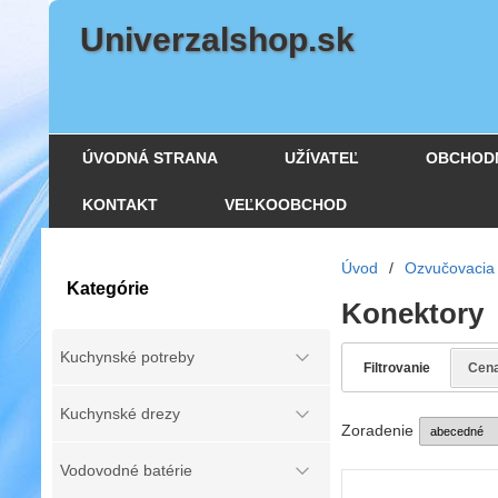
Univerzalshop.sk
ÚVODNÁ STRANA
UŽÍVATEĽ
OBCHOD
KONTAKT
VEĽKOOBCHOD
Úvod
/
Ozvučovacia 
Kategórie
Konektory
Kuchynské potreby
Filtrovanie
Cen
Kuchynské drezy
Zoradenie
Vodovodné batérie