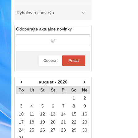
Rybolov a chov rýb
Odoberajte aktuálne novinky
Odobrať
Pridať
august - 2026
Po
Ut
St
Št
Pi
So
Ne
1
2
3
4
5
6
7
8
9
10
11
12
13
14
15
16
17
18
19
20
21
22
23
24
25
26
27
28
29
30