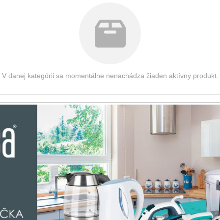
V danej kategórii sa momentálne nenachádza žiaden aktívny produkt.