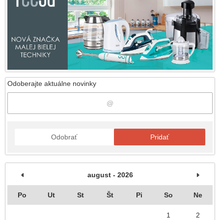
Odoberajte aktuálne novinky
Odobrať
Pridať
august - 2026
Po
Ut
St
Št
Pi
So
Ne
1
2