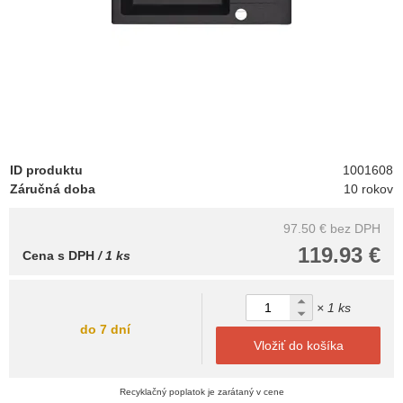
ID produktu
1001608
Záručná doba
10 rokov
97.50 €
bez DPH
119.93 €
Cena s DPH
/ 1 ks
× 1 ks
do 7 dní
Vložiť do košíka
Recyklačný poplatok je zarátaný v cene