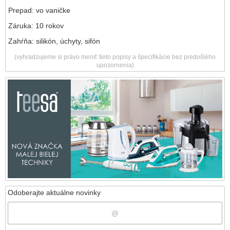
Prepad: vo vaničke
Záruka: 10 rokov
Zahŕňa: silikón, úchyty, sifón
(vyhradzujeme si právo meniť tieto popisy a špecifikácie bez predošlého
upozornenia)
Odoberajte aktuálne novinky