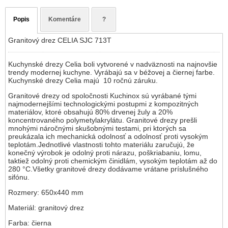
Popis
Komentáre
?
Granitový drez CELIA SJC 713T
Kuchynské drezy Celia boli vytvorené v nadväznosti na najnovšie
trendy modernej kuchyne. Vyrábajú sa v béžovej a čiernej farbe.
Kuchynské drezy Celia majú 10 ročnú záruku.
Granitové drezy od spoločnosti Kuchinox sú vyrábané tými
najmodernejšími technologickými postupmi z kompozitných
materiálov, ktoré obsahujú 80% drvenej žuly a 20%
koncentrovaného polymetylakrylátu. Granitové drezy prešli
mnohými náročnými skušobnými testami, pri ktorých sa
preukázala ich mechanická odolnosť a odolnosť proti vysokým
teplotám.Jednotlivé vlastnosti tohto materiálu zaručujú, že
konečný výrobok je odolný proti nárazu, poškriabaniu, lomu,
taktiež odolný proti chemickým činidlám, vysokým teplotám až do
280 °C.Všetky granitové drezy dodávame vrátane príslušného
sifónu.
Rozmery: 650x440 mm
Materiál: granitový drez
Farba: čierna