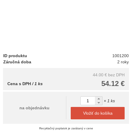
ID produktu
1001200
Záručná doba
2 roky
44.00 €
bez DPH
54.12 €
Cena s DPH
/ 1 ks
× 1 ks
na objednávku
Vložiť do košíka
Recyklačný poplatok je zarátaný v cene