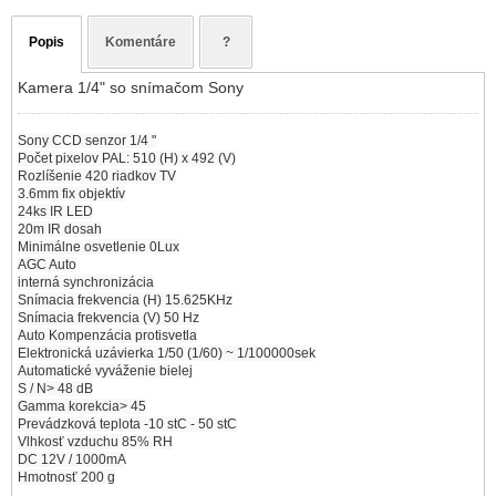
Popis
Komentáre
?
Kamera 1/4" so snímačom Sony
Sony CCD senzor 1/4 "
Počet pixelov PAL: 510 (H) x 492 (V)
Rozlíšenie 420 riadkov TV
3.6mm fix objektív
24ks IR LED
20m IR dosah
Minimálne osvetlenie 0Lux
AGC Auto
interná synchronizácia
Snímacia frekvencia (H) 15.625KHz
Snímacia frekvencia (V) 50 Hz
Auto Kompenzácia protisvetla
Elektronická uzávierka 1/50 (1/60) ~ 1/100000sek
Automatické vyváženie bielej
S / N> 48 dB
Gamma korekcia> 45
Prevádzková teplota -10 stC - 50 stC
Vlhkosť vzduchu 85% RH
DC 12V / 1000mA
Hmotnosť 200 g