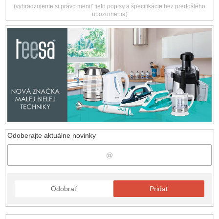
(vyhradzujeme si právo meniť tieto popisy a špecifikácie bez predošlého
upozornenia)
Odoberajte aktuálne novinky
Odobrať
Pridať