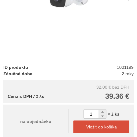
ID produktu
1001199
Záručná doba
2 roky
32.00 €
bez DPH
39.36 €
Cena s DPH
/ 1 ks
× 1 ks
na objednávku
Vložiť do košíka