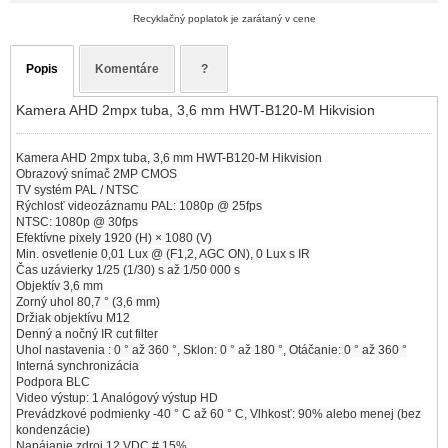
Recyklačný poplatok je zarátaný v cene
Popis
Komentáre
?
Kamera AHD 2mpx tuba, 3,6 mm HWT-B120-M Hikvision
Kamera AHD 2mpx tuba, 3,6 mm HWT-B120-M Hikvision
Obrazový snímač 2MP CMOS
TV systém PAL / NTSC
Rýchlosť videozáznamu PAL: 1080p @ 25fps
NTSC: 1080p @ 30fps
Efektívne pixely 1920 (H) × 1080 (V)
Min. osvetlenie 0,01 Lux @ (F1,2, AGC ON), 0 Lux s IR
Čas uzávierky 1/25 (1/30) s až 1/50 000 s
Objektív 3,6 mm
Zorný uhol 80,7 ° (3,6 mm)
Držiak objektívu M12
Denný a nočný IR cut filter
Uhol nastavenia : 0 ° až 360 °, Sklon: 0 ° až 180 °, Otáčanie: 0 ° až 360 °
Interná synchronizácia
Podpora BLC
Video výstup: 1 Analógový výstup HD
Prevádzkové podmienky -40 ° C až 60 ° C, Vlhkosť: 90% alebo menej (bez
kondenzácie)
Napájanie zdroj 12 VDC # 15%