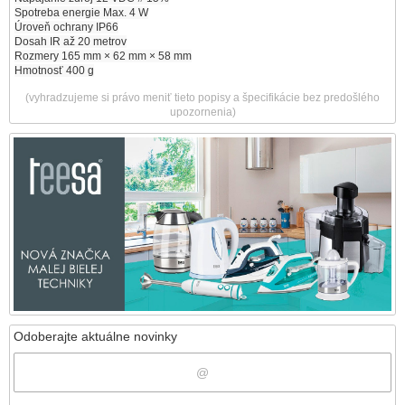
Spotreba energie Max. 4 W
Úroveň ochrany IP66
Dosah IR až 20 metrov
Rozmery 165 mm × 62 mm × 58 mm
Hmotnosť 400 g
(vyhradzujeme si právo meniť tieto popisy a špecifikácie bez predošlého
upozornenia)
Odoberajte aktuálne novinky