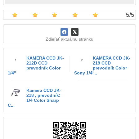
5
/
5
Zdieľať aktuálnu stránku
KAMERA CCD JK-
KAMERA CCD JK-
212D CCD
219 CCD
prevodník Color
prevodník Color
1/4''
Sony 1/4'...
Kamera CCD JK-
218 , prevodník:
1/4 Color Sharp
C...