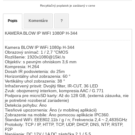
Recyklačný poplatok je zarátaný v cene
Popis
Komentáre
?
KAMERA BLOW IP WIFI 1080P H-344
Kamera BLOW IP WiFi 1080p H-344
Obrazový snímač: 1 / 2,7 "CMOS
Rozlíšenie: 1920x1080@15kl./s
Objektív: s pevným ohniskom 3,6 mm
Kompresia: H.264
Dosah IR podsvietenia: do 25m
Horizontálny uhol zobrazenia: 60 °
Vertikálny uhol zobrazenia: 38 °
Infračervený prisvit: Dvojitý filter, IR-CUT, 36 LED
Zvuk: obojsmerný interkom, kompresia AAC / G.771
Podpora pre microSD karty: Až do 128 GB, (externá zásuvka, nie
je potrebné rozoberať zariadenie)
Detekcia pohybu: Áno
Tiesňové upozornenia: Áno (v mobilnej aplikácii)
Zobrazenie na mobile: Áno pomocou aplikácie IPC360.
Štandard WiFi: EEE802.11b / g / n; Frekvencia 2,4 ~ 2,4835GHz
Protokoly: TCP / IP, HTTP, TCP, UDP, DHCP, DNS, NTP, RSTP,
P2P
Napájanie: DC 12V / 1A DC zástrčka 2.1 / 5.5