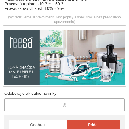
Pracovná teplota: -10 ? ~ + 50 ?,
Prevádzková vlhkosť: 10% ~ 95%
(vyhradzujeme si právo meniť tieto popisy a špecifikácie bez predošlého
upozornenia)
Odoberajte aktuálne novinky
Odobrať
Pridať