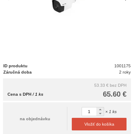
ID produktu
1001175
Záručná doba
2 roky
53.33 €
bez DPH
65.60 €
Cena s DPH
/ 1 ks
× 1 ks
na objednávku
Vložiť do košíka