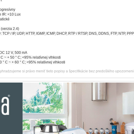
DR
ogresívny
e IR: <10 Lux
atické
(verzia 2.4)
: TCP / IP, UDP, HTTP, IGMP, ICMP, DHCP, RTP / RTSP, DNS, DDNS, FTP, NTP, P
 DC 12 V, 500 mA
 C ~ + 50 ° C; <95% relatívnej vlhkosti
0 ° C ~ + 60 ° C; <95% relatívnej vlhkosti
vyhradzujeme si právo meniť tieto popisy a špecifikácie bez predošlého upozorneni