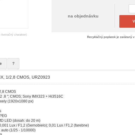
na objednávku
V
 ilustračný charakter)
Recyklačný poplatok je zarátaný v
e
?
IX, 1/2,8 CMOS, URZ0923
/2,8 CMOS
/2 .8 "; CMOS; Sony IMX323 + Hi3516C
ixely (1920x1080 px)
s
JPEG
MD LED (dosah: do 20 m)
,001 Lux / F1,2 (čiernobielo); 0,01 Lux / F1,2 (farebne)
 auto (1/25 - 1/10000)