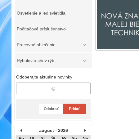
Osvetlenie a led svietidla
Počítačové príslušenstvo
Pracovné oblečenie
Rybolov a chov rýb
Odoberajte aktuálne novinky
Odobrať
Pridať
august - 2026
Po
Ut
St
Št
Pi
So
Ne