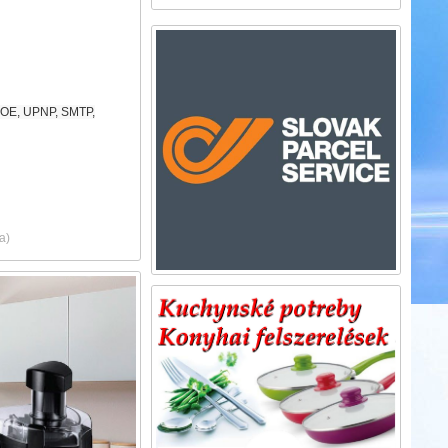
PPOE, UPNP, SMTP,
a)