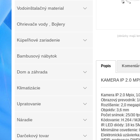
Vodoinštalačný material
Ohrievače vody , Bojlery
(obrázky majú len
Kúpeľňové zariadenie
Bambusový nábytok
Popis
Komentár
Dom a záhrada
KAMERA IP 2.0 MP
Klimatizácie
Kamera IP 2.0 Mpix, 1
Obrazový prevodník: 1
Upratovanie
Rozlíšenie: 2,0 megap
Objektív: 3,6 mm
Počet snímok: 25/30 fp
Náradie
Kódovanie: H.264 / M
IR LED diódy: 18 ks S
Minimálne osvetlenie: 0
Elektronická uzávierka:
Darčekový tovar