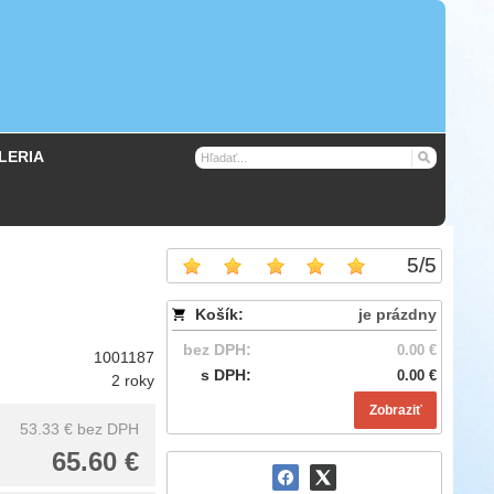
LERIA
5
/
5
Košík:
je prázdny
bez DPH:
0.00 €
1001187
s DPH:
0.00 €
2 roky
Zobraziť
53.33 €
bez DPH
65.60 €