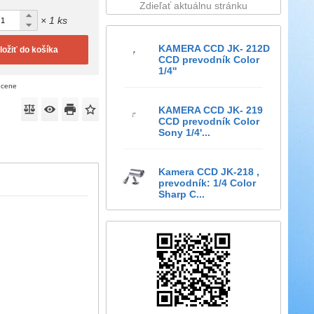
Zdieľať aktuálnu stránku
× 1 ks
KAMERA CCD JK- 212D
ložiť do košíka
CCD prevodník Color
1/4''
 cene
KAMERA CCD JK- 219
CCD prevodník Color
Sony 1/4'...
Kamera CCD JK-218 ,
prevodník: 1/4 Color
Sharp C...