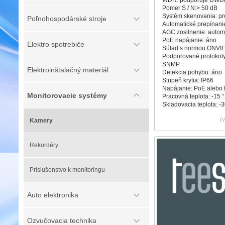
WDR: podporuje DW
Pomer S / N:> 50 dB
Systém skenovania: pr
Poľnohospodárské stroje
Automatické prepínani
AGC zosilnenie: autom
PoE napájanie: áno
Elektro spotrebiče
Súlad s normou ONVIF 
Podporované protokoly
SNMP
Elektroinštalačný materiál
Detekcia pohybu: áno
Stupeň krytia: IP66
Napájanie: PoE alebo
Monitorovacie systémy
Pracovná teplota: -15 °
Skladovacia teplota: -3
(
Kamery
Rekordéry
Príslušenstvo k monitoringu
Auto elektronika
Ozvučovacia technika