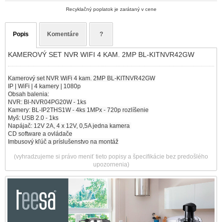
Recyklačný poplatok je zarátaný v cene
Popis
Komentáre
?
KAMEROVÝ SET NVR WIFI 4 KAM. 2MP BL-KITNVR42GW
Kamerový set NVR WiFi 4 kam. 2MP BL-KITNVR42GW
IP | WiFi | 4 kamery | 1080p
Obsah balenia:
NVR: Bl-NVR04PG20W - 1ks
Kamery: BL-IP2THS1W - 4ks 1MPx - 720p rozlíšenie
Myš: USB 2.0 - 1ks
Napájač: 12V 2A, 4 x 12V, 0,5A jedna kamera
CD software a ovládače
Imbusový kľúč a príslušenstvo na montáž
(vyhradzujeme si právo meniť tieto popisy a špecifikácie bez predošlého
upozornenia)