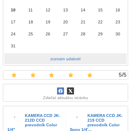
10
11
12
13
14
15
16
17
18
19
20
21
22
23
24
25
26
27
28
29
30
31
zoznam udalostí
5
/
5
Zdieľať aktuálnu stránku
KAMERA CCD JK-
KAMERA CCD JK-
212D CCD
219 CCD
prevodník Color
prevodník Color
1/4''
Sony 1/4'...