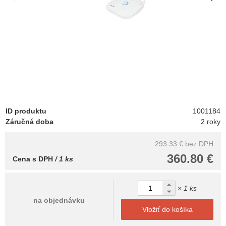
ID produktu
1001184
Záručná doba
2 roky
293.33 €
bez DPH
360.80 €
Cena s DPH
/ 1 ks
× 1 ks
na objednávku
Vložiť do košíka