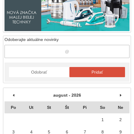
Odoberajte aktuálne novinky
Odobrať
Pridať
august - 2026
Po
Ut
St
Št
Pi
So
Ne
1
2
3
4
5
6
7
8
9