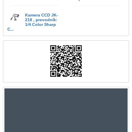
Kamera CCD JK-
218 , prevodník:
1/4 Color Sharp
C...