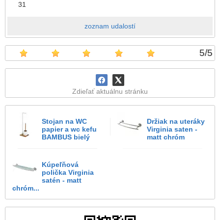
31
zoznam udalostí
5
/
5
Zdieľať aktuálnu stránku
Stojan na WC
Držiak na uteráky
papier a wc kefu
Virginia saten -
BAMBUS bielý
matt chróm
Kúpeľňová
polička Virginia
satén - matt
chróm...