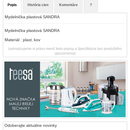
Popis
História cien
Komentáre
?
Mydelnička plastová SANDRA
Mydelnička plastová SANDRA
Materiál : plast, kov
(vyhradzujeme si právo meniť tieto popisy a špecifikácie bez predošlého
upozornenia)
Odoberajte aktuálne novinky