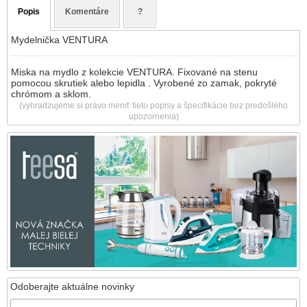
Popis
Komentáre
?
Mydelnička VENTURA
Miska na mydlo z kolekcie VENTURA. Fixované na stenu
pomocou skrutiek alebo lepidla . Vyrobené zo zamak, pokryté
chrómom a sklom.
(vyhradzujeme si právo meniť tieto popisy a špecifikácie bez predošlého
upozornenia)
Odoberajte aktuálne novinky