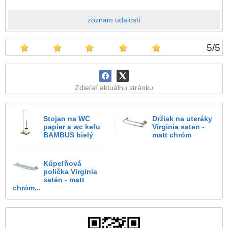
zoznam udalostí
5
/
5
Zdieľať aktuálnu stránku
Stojan na WC
Držiak na uteráky
papier a wc kefu
Virginia saten -
BAMBUS bielý
matt chróm
Kúpeľňová
polička Virginia
satén - matt
chróm...