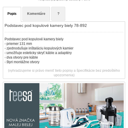
Popis
Komentáre
?
Podstavec pod kopulové kamery biely 78-892
Podstavec pod kopulové kamery biely
- priemer 131 mm
- zjednodušuje inštaláciu kopulových kamier
- umožňuje esteticky skryť káble a adaptéry
- dva otvory pre káble
- štyri montážne otvory
(vyhradzujeme si právo meniť tieto popisy a špecifikácie bez predošlého
upozornenia)