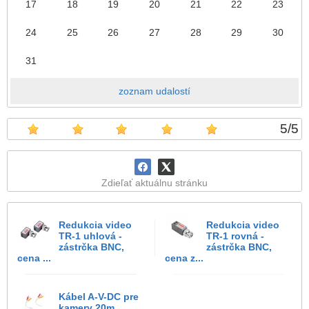
17
18
19
20
21
22
23
24
25
26
27
28
29
30
31
zoznam udalostí
5
/
5
Zdieľať aktuálnu stránku
Redukcia video
Redukcia video
TR-1 uhlová -
TR-1 rovná -
zástrčka BNC,
zástrčka BNC,
cena ...
cena z...
Kábel A-V-DC pre
kamery 20m