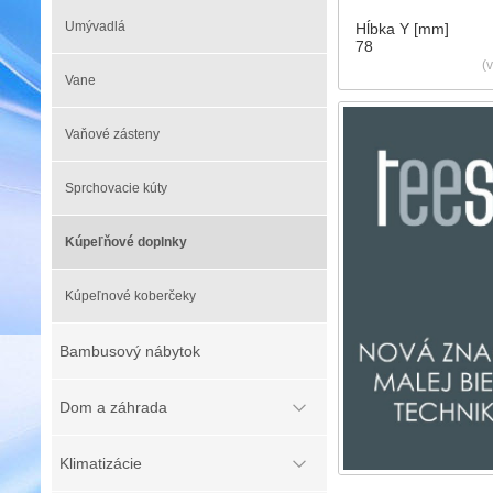
Umývadlá
Hĺbka Y [mm]
78
(
Vane
Vaňové zásteny
Sprchovacie kúty
Kúpeľňové doplnky
Kúpeľnové koberčeky
Bambusový nábytok
Dom a záhrada
Klimatizácie