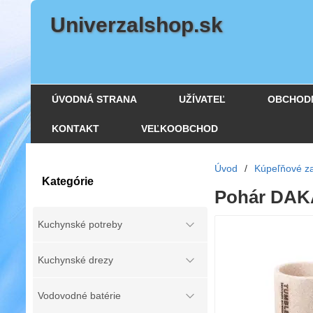
Univerzalshop.sk
ÚVODNÁ STRANA
UŽÍVATEĽ
OBCHOD
KONTAKT
VEĽKOOBCHOD
Úvod
/
Kúpeľňové za
Kategórie
Pohár DA
Kuchynské potreby
Kuchynské drezy
Vodovodné batérie