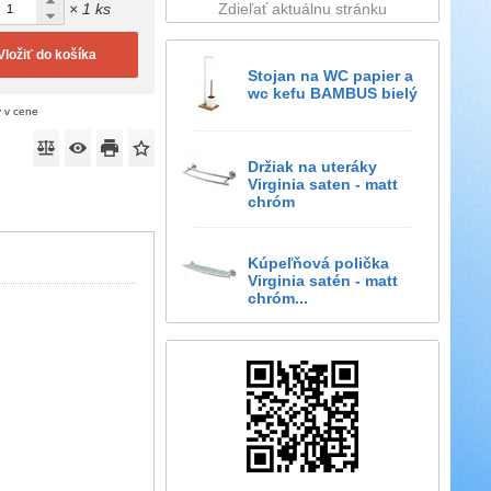
× 1 ks
Zdieľať aktuálnu stránku
Vložiť do košíka
Stojan na WC papier a
wc kefu BAMBUS bielý
ý v cene
Držiak na uteráky
Virginia saten - matt
chróm
Kúpeľňová polička
Virginia satén - matt
chróm...