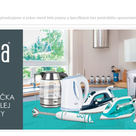
vyhradzujeme si právo meniť tieto popisy a špecifikácie bez predošlého upozorneni