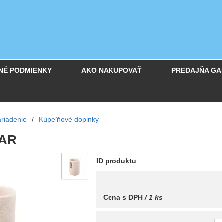
NÉ PODMIENKY
AKO NAKUPOVAŤ
PREDAJŇA GA
riadenie
/
Kúpeľňové doplnky
KAR
ID produktu
Cena s DPH
/ 1 ks