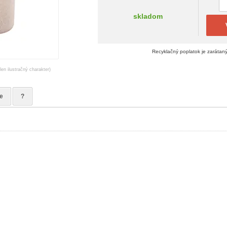
skladom
Recyklačný poplatok je zarátan
en ilustračný charakter)
e
?