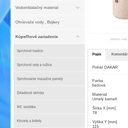
Vodoinštalačný material
Ohrievače vody , Bojlery
Kúpeľňové zariadenie
(obrázky majú l
Sprchové hadice
Popis
Komentár
Sprchové sety a ružice
Pohár DAKAR
Sprchovacie masažne panely
Farba
bežová
Zrkadlové skrinky
Material
Umelý kameň
WC sedátka
Šírka X [mm]
78
Klozety a bidety
Výška Y [mm]
115