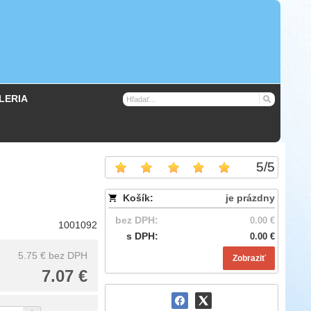
LERIA
5
/
5
Košík:
je prázdny
bez DPH:
0.00 €
1001092
s DPH:
0.00 €
5.75 €
bez DPH
Zobraziť
7.07 €