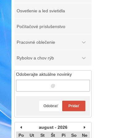
Osvetlenie a led svietidla
Počítačové príslušenstvo
Pracovné oblečenie
Rybolov a chov rýb
Odoberajte aktuálne novinky
Odobrať
Pridať
august - 2026
Po
Ut
St
Št
Pi
So
Ne