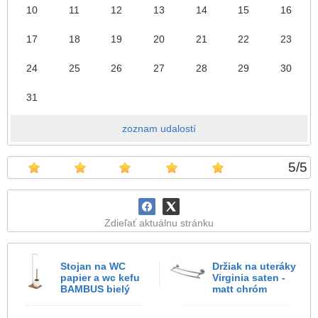
10
11
12
13
14
15
16
17
18
19
20
21
22
23
24
25
26
27
28
29
30
31
zoznam udalostí
5
/
5
Zdieľať aktuálnu stránku
Stojan na WC
Držiak na uteráky
papier a wc kefu
Virginia saten -
BAMBUS bielý
matt chróm