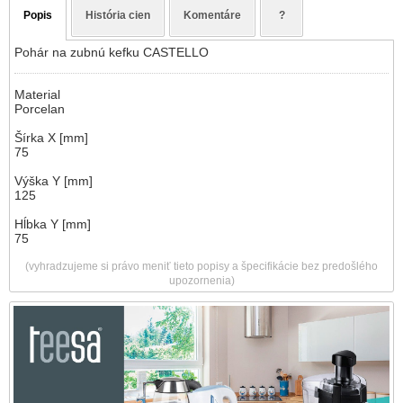
Popis
História cien
Komentáre
?
Pohár na zubnú kefku CASTELLO
Material
Porcelan
Šírka X [mm]
75
Výška Y [mm]
125
Hĺbka Y [mm]
75
(vyhradzujeme si právo meniť tieto popisy a špecifikácie bez predošlého
upozornenia)