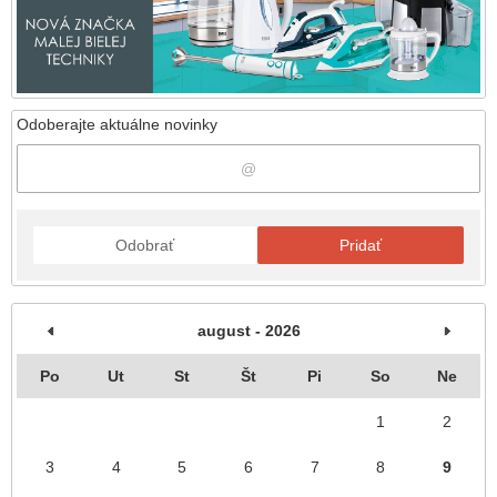
Odoberajte aktuálne novinky
Odobrať
Pridať
august - 2026
Po
Ut
St
Št
Pi
So
Ne
1
2
3
4
5
6
7
8
9