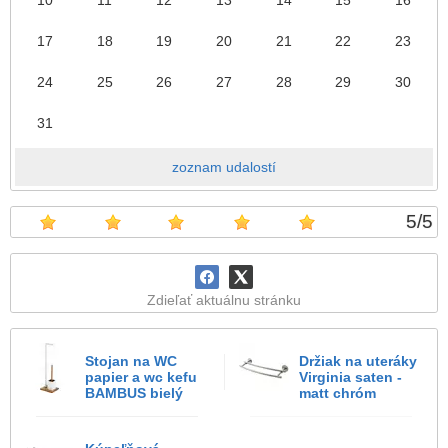
17
18
19
20
21
22
23
24
25
26
27
28
29
30
31
zoznam udalostí
5
/
5
Zdieľať aktuálnu stránku
Stojan na WC
Držiak na uteráky
papier a wc kefu
Virginia saten -
BAMBUS bielý
matt chróm