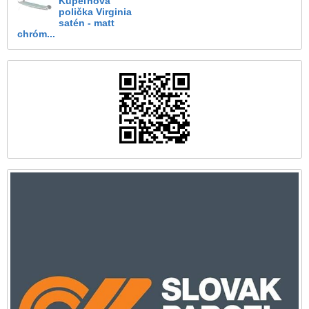
Kúpeľňová
polička Virginia
satén - matt
chróm...