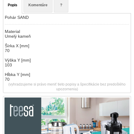
Popis
Komentáre
?
Pohár SAND
Material
Umelý kameň
Šírka X [mm]
70
Výška Y [mm]
103
Hĺbka Y [mm]
70
(vyhradzujeme si právo meniť tieto popisy a špecifikácie bez predošlého
upozornenia)