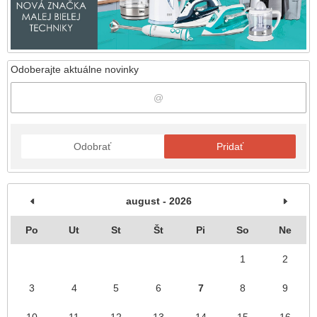
Odoberajte aktuálne novinky
Odobrať
Pridať
august - 2026
Po
Ut
St
Št
Pi
So
Ne
1
2
3
4
5
6
7
8
9
10
11
12
13
14
15
16