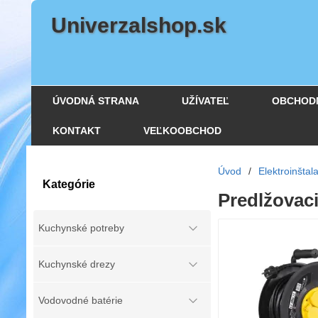
Univerzalshop.sk
ÚVODNÁ STRANA
UŽÍVATEĽ
OBCHOD
KONTAKT
VEĽKOOBCHOD
Úvod
/
Elektroinštal
Kategórie
Predlžovac
Kuchynské potreby
Kuchynské drezy
Vodovodné batérie