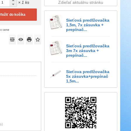
× 1 ks
Zdieľať aktuálnu stránku
Vložiť do košíka
Sieťová predlžovačka
1,5m, 7x zásuvka +
prepínač...
 v cene
Sieťová predlžovačka
3m 7x zásuvka +
prepínač...
Sieťova predlžovačka
5x zásuvka+prepínač
1,5m...
a)