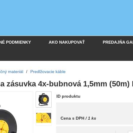
NÉ PODMIENKY
AKO NAKUPOVAŤ
PREDAJŇA GA
ačný materiál
/
Predlžovacie káble
ia zásuvka 4x-bubnová 1,5mm (50m) 
ID produktu
Cena s DPH
/ 1 ks