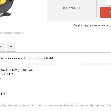
na otázku
Recyklačný poplatok je zarátaný
en ilustračný charakter)
e
?
vka 4x-bubnová 1,5mm (50m) IP44
ubnová 1,5mm (50m) IP44
0V / 50Hz
W
(IP 44)
vyhradzujeme si právo meniť tieto popisy a špecifikácie bez predošlého upozorneni