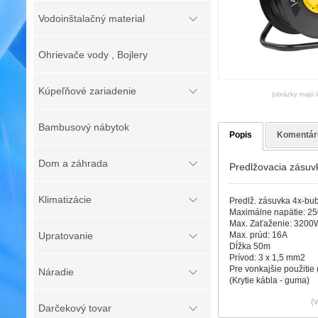
Vodoinštalačný material
Ohrievače vody , Bojlery
Kúpeľňové zariadenie
(obrázky majú l
Bambusový nábytok
Popis
Komentár
Dom a záhrada
Predlžovacia zásu
Klimatizácie
Predlž. zásuvka 4x-b
Maximálne napätie: 25
Max. Zaťaženie: 3200
Upratovanie
Max. prúd: 16A
Dĺžka 50m
Prívod: 3 x 1,5 mm2
Pre vonkajšie použitie 
Náradie
(Krytie kábla - guma)
(
Darčekový tovar