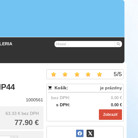
LERIA
5
/
5
IP44
Košík:
je prázdny
bez DPH:
0.00 €
1000561
s DPH:
0.00 €
63.33 €
bez DPH
Zobraziť
77.90 €