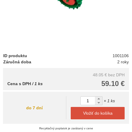
ID produktu
1001106
Záručná doba
2 roky
48.05 €
bez DPH
59.10 €
Cena s DPH
/ 1 ks
× 1 ks
do 7 dní
Vložiť do košíka
Recyklačný poplatok je zarátaný v cene