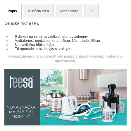
Popis
História cien
Komentáre
?
Sejačka ručná H-1
6 diskov na semená všetkých druhov zeleniny.
Vzdialenosť medzi semenami 5cm, 10cm alebo 20cm.
Nastaviteľná hĺbka sejby.
Tri operácie: brázda, výsev, zakrytie.
(vyhradzujeme si právo meniť tieto popisy a špecifikácie bez predošlého
upozornenia)