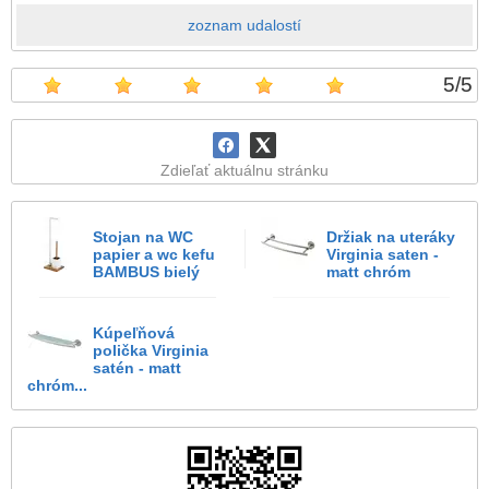
zoznam udalostí
5
/
5
Zdieľať aktuálnu stránku
Stojan na WC
Držiak na uteráky
papier a wc kefu
Virginia saten -
BAMBUS bielý
matt chróm
Kúpeľňová
polička Virginia
satén - matt
chróm...