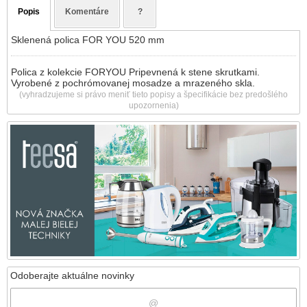
Popis
Komentáre
?
Sklenená polica FOR YOU 520 mm
Polica z kolekcie FORYOU Pripevnená k stene skrutkami.
Vyrobené z pochrómovanej mosadze a mrazeného skla.
(vyhradzujeme si právo meniť tieto popisy a špecifikácie bez predošlého
upozornenia)
Odoberajte aktuálne novinky