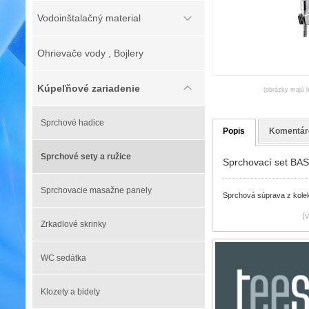
Vodoinštalačný material
Ohrievače vody , Bojlery
Kúpeľňové zariadenie
(obrázky majú l
Sprchové hadice
Popis
Komentár
Sprchové sety a ružice
Sprchovací set BAS
Sprchovacie masažne panely
Sprchová súprava z kolek
(
Zrkadlové skrinky
WC sedátka
Klozety a bidety