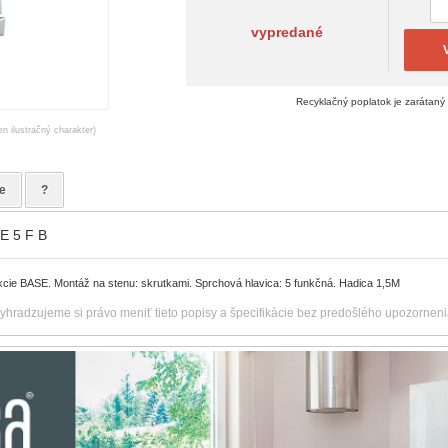
vypredané
Recyklačný poplatok je zarátaný
en ilustračný charakter)
e
?
E 5 F B
cie BASE. Montáž na stenu: skrutkami. Sprchová hlavica: 5 funkčná. Hadica 1,5M
vyhradzujeme si právo meniť tieto popisy a špecifikácie bez predošlého upozorneni