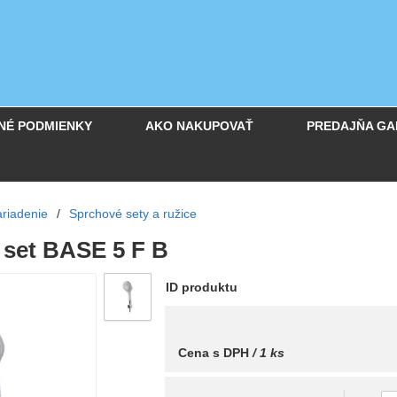
NÉ PODMIENKY
AKO NAKUPOVAŤ
PREDAJŇA GA
riadenie
/
Sprchové sety a ružice
 set BASE 5 F B
ID produktu
Cena s DPH
/ 1 ks