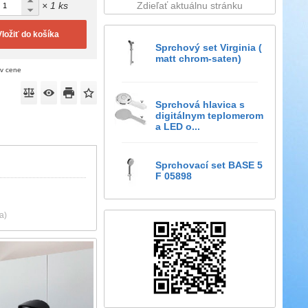
× 1 ks
Zdieľať aktuálnu stránku
Vložiť do košíka
Sprchový set Virginia (
matt chrom-saten)
 v cene
Sprchová hlavica s
digitálnym teplomerom
a LED o...
Sprchovací set BASE 5
F 05898
a)