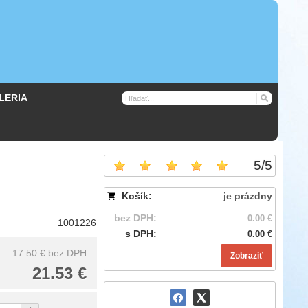
LERIA
5
/
5
Košík:
je prázdny
bez DPH:
0.00 €
1001226
s DPH:
0.00 €
17.50 €
bez DPH
Zobraziť
21.53 €