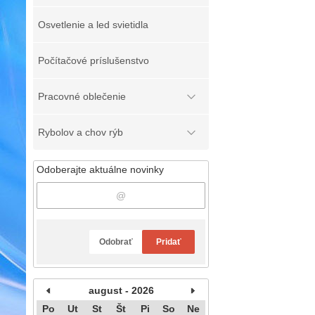
Osvetlenie a led svietidla
Počítačové príslušenstvo
Pracovné oblečenie
Rybolov a chov rýb
Odoberajte aktuálne novinky
Odobrať
Pridať
august - 2026
Po
Ut
St
Št
Pi
So
Ne