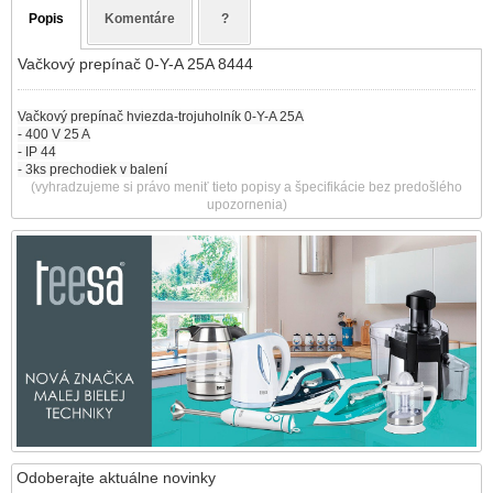
Popis
Komentáre
?
Vačkový prepínač 0-Y-A 25A 8444
Vačkový prepínač hviezda-trojuholník 0-Y-A 25A
- 400 V 25 A
- IP 44
- 3ks prechodiek v balení
(vyhradzujeme si právo meniť tieto popisy a špecifikácie bez predošlého
upozornenia)
Odoberajte aktuálne novinky