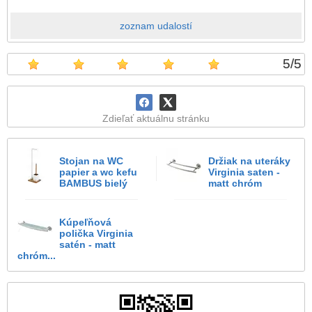
zoznam udalostí
5
/
5
Zdieľať aktuálnu stránku
Stojan na WC
Držiak na uteráky
papier a wc kefu
Virginia saten -
BAMBUS bielý
matt chróm
Kúpeľňová
polička Virginia
satén - matt
chróm...