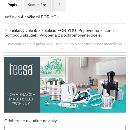
Popis
Komentáre
?
Vešiak s 4 háčkami FOR YOU
4-háčikový vešiak z kolekcie FOR YOU. Pripevnená k stene
pomocou skrutiek. Vyrobená z pochrómovanej ocele.
(vyhradzujeme si právo meniť tieto popisy a špecifikácie bez predošlého
upozornenia)
Odoberajte aktuálne novinky