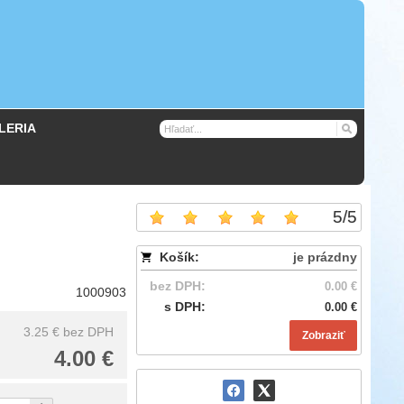
LERIA
5
/
5
Košík:
je prázdny
bez DPH:
0.00 €
1000903
s DPH:
0.00 €
3.25 €
bez DPH
Zobraziť
4.00 €