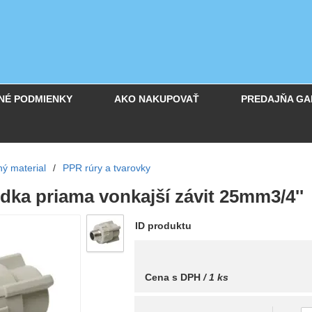
NÉ PODMIENKY
AKO NAKUPOVAŤ
PREDAJŇA GA
ný material
/
PPR rúry a tvarovky
dka priama vonkajší závit 25mm3/4''
ID produktu
Cena s DPH
/ 1 ks