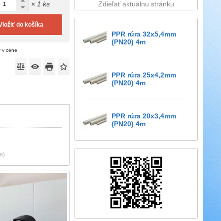
× 1 ks
Zdieľať aktuálnu stránku
Vložiť do košíka
PPR rúra 32x5,4mm
(PN20) 4m
ý v cene
PPR rúra 25x4,2mm
(PN20) 4m
PPR rúra 20x3,4mm
(PN20) 4m
a)