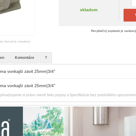
skladom
Recyklačný poplatok je zarátan
en ilustračný charakter)
ien
Komentáre
?
ma vonkajší závit 25mm|3/4"
ma vonkajší závit 25mm|3/4"
vyhradzujeme si právo meniť tieto popisy a špecifikácie bez predošlého upozorneni