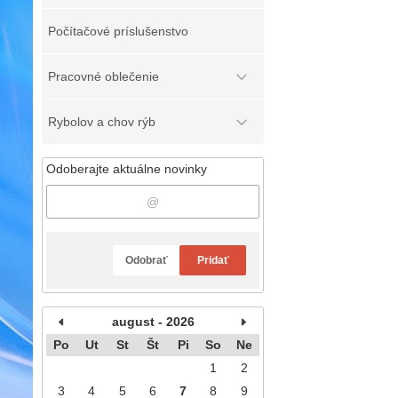
Počítačové príslušenstvo
Pracovné oblečenie
Rybolov a chov rýb
Odoberajte aktuálne novinky
Odobrať
Pridať
august - 2026
Po
Ut
St
Št
Pi
So
Ne
1
2
3
4
5
6
7
8
9