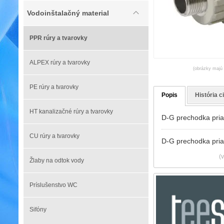
Vodoinštalačný material
PPR rúry a tvarovky
ALPEX rúry a tvarovky
(obrázky majú l
PE rúry a tvarovky
Popis
História c
HT kanalizačné rúry a tvarovky
D-G prechodka pria
CU rúry a tvarovky
D-G prechodka pria
(
Žlaby na odtok vody
Príslušenstvo WC
Sifóny