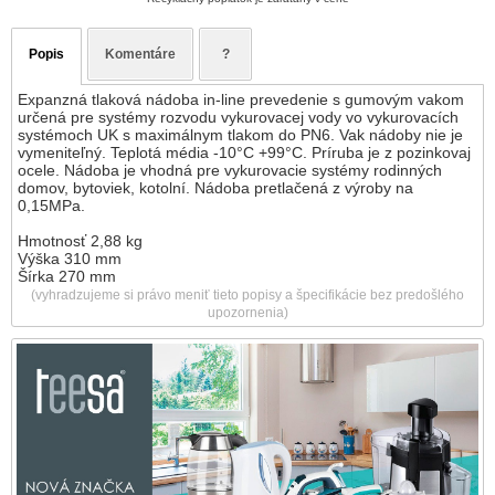
Popis
Komentáre
?
Expanzná tlaková nádoba in-line prevedenie s gumovým vakom
určená pre systémy rozvodu vykurovacej vody vo vykurovacích
systémoch UK s maximálnym tlakom do PN6. Vak nádoby nie je
vymeniteľný. Teplotá média -10°C +99°C. Príruba je z pozinkovaj
ocele. Nádoba je vhodná pre vykurovacie systémy rodinných
domov, bytoviek, kotolní. Nádoba pretlačená z výroby na
0,15MPa.
Hmotnosť 2,88 kg
Výška 310 mm
Šírka 270 mm
(vyhradzujeme si právo meniť tieto popisy a špecifikácie bez predošlého
upozornenia)