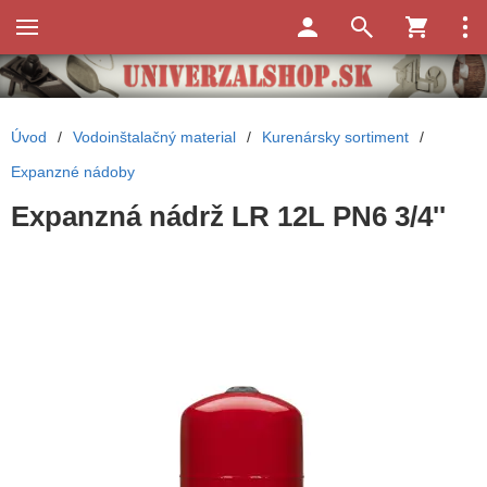
Úvod
/
Vodoinštalačný material
/
Kurenársky sortiment
/
Expanzné nádoby
Expanzná nádrž LR 12L PN6 3/4''