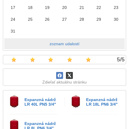
17
18
19
20
21
22
23
24
25
26
27
28
29
30
31
zoznam udalostí
5
/
5
Zdieľať aktuálnu stránku
Expanzná nádrž
Expanzná nádrž
LR 40L PN5 3/4''
LR 18L PN6 3/4''
Expanzná nádrž
LR 8L PN6 3/4''