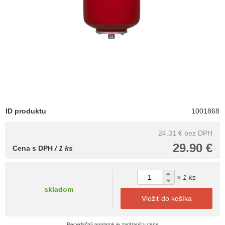
ID produktu
1001868
24.31 €
bez DPH
29.90 €
Cena s DPH
/ 1 ks
× 1 ks
skladom
Vložiť do košíka
Recyklačný poplatok je zarátaný v cene