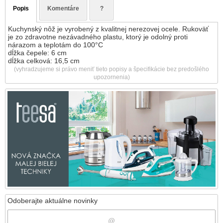
Popis
Komentáre
?
Kuchynský nôž je vyrobený z kvalitnej nerezovej ocele. Rukoväť
je zo zdravotne nezávadného plastu, ktorý je odolný proti
nárazom a teplotám do 100°C
dĺžka čepele: 6 cm
dĺžka celková: 16,5 cm
(vyhradzujeme si právo meniť tieto popisy a špecifikácie bez predošlého
upozornenia)
Odoberajte aktuálne novinky