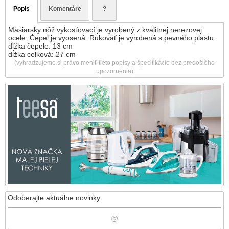
Popis
Komentáre
?
Mäsiarsky nôž vykosťovací je vyrobený z kvalitnej nerezovej
ocele. Čepel je vyosená. Rukoväť je vyrobená s pevného plastu.
dĺžka čepele: 13 cm
dĺžka celková: 27 cm
(vyhradzujeme si právo meniť tieto popisy a špecifikácie bez predošlého
upozornenia)
Odoberajte aktuálne novinky