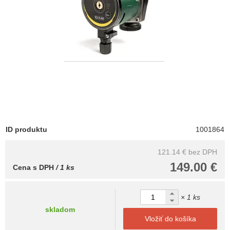
ID produktu
1001864
121.14 €
bez DPH
149.00 €
Cena s DPH
/ 1 ks
× 1 ks
skladom
Vložiť do košíka