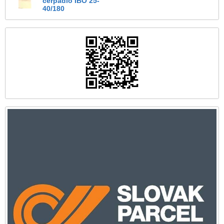
čerpadlo IBO 25-
40/180