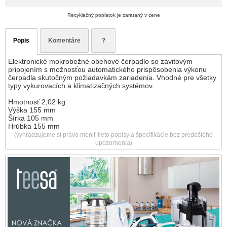
Recyklačný poplatok je zarátaný v cene
Popis
Komentáre
?
Elektronické mokrobežné obehové čerpadlo so závitovým
pripojením s možnosťou automatického prispôsobenia výkonu
čerpadla skutočným požiadavkám zariadenia. Vhodné pre všetky
typy vykurovacích a klimatizačných systémov.
Hmotnosť 2,02 kg
Výška 155 mm
Šírka 105 mm
Hrúbka 155 mm
(vyhradzujeme si právo meniť tieto popisy a špecifikácie bez predošlého
upozornenia)