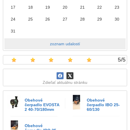
17
18
19
20
21
22
23
24
25
26
27
28
29
30
31
zoznam udalostí
5
/
5
Zdieľať aktuálnu stránku
Obehové
Obehové
čerpadlo EVOSTA
čerpadlo IBO 25-
2 40-70/180mm
60/130
Obehové