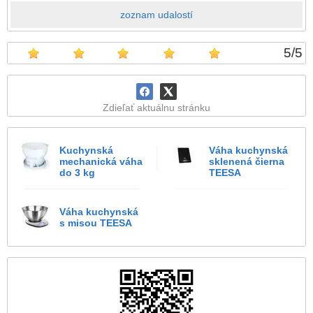
zoznam udalostí
5
/
5
Zdieľať aktuálnu stránku
Kuchynská
Váha kuchynská
mechanická váha
sklenená čierna
do 3 kg
TEESA
Váha kuchynská
s misou TEESA