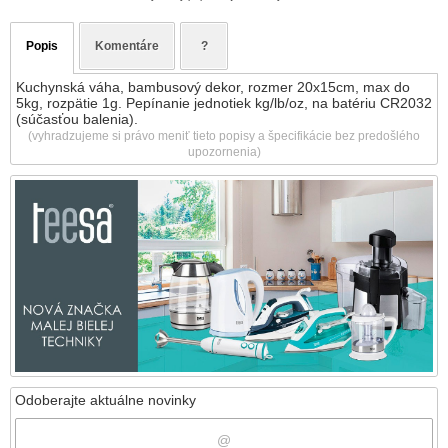
Popis
Komentáre
?
Kuchynská váha, bambusový dekor, rozmer 20x15cm, max do
5kg, rozpätie 1g. Pepínanie jednotiek kg/lb/oz, na batériu CR2032
(súčasťou balenia).
(vyhradzujeme si právo meniť tieto popisy a špecifikácie bez predošlého
upozornenia)
Odoberajte aktuálne novinky