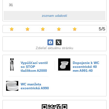
31
zoznam udalostí
5
/
5
Zdieľať aktuálnu stránku
Vypúšťací ventil
Dopojenie k WC
so STOP
excentrické 40
tlačítkom A2000
mm A991-40
WC manžeta
excentrická A990