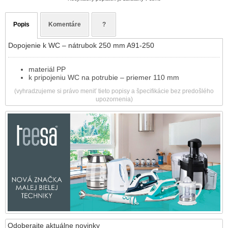
Popis
Komentáre
?
Dopojenie k WC – nátrubok 250 mm A91-250
materiál PP
k pripojeniu WC na potrubie – priemer 110 mm
(vyhradzujeme si právo meniť tieto popisy a špecifikácie bez predošlého
upozornenia)
Odoberajte aktuálne novinky