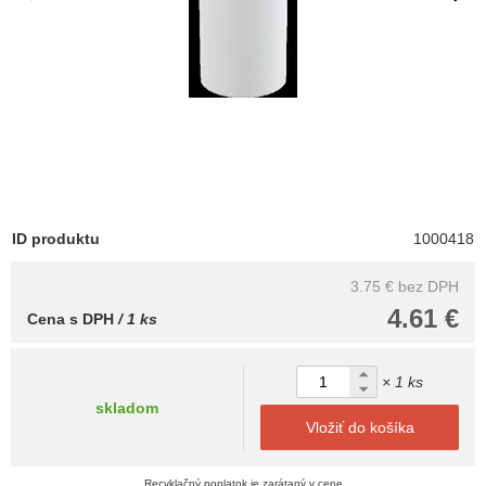
ID produktu
1000418
3.75 €
bez DPH
4.61 €
Cena s DPH
/ 1 ks
× 1 ks
skladom
Vložiť do košíka
Recyklačný poplatok je zarátaný v cene