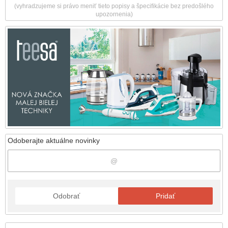
(vyhradzujeme si právo meniť tieto popisy a špecifikácie bez predošlého
upozornenia)
Odoberajte aktuálne novinky
Odobrať
Pridať