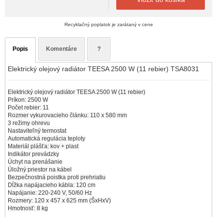
Recyklačný poplatok je zarátaný v cene
Popis
Komentáre
?
Elektrický olejový radiátor TEESA 2500 W (11 rebier) TSA8031
Elektrický olejový radiátor TEESA 2500 W (11 rebier)
Príkon: 2500 W
Počet rebier: 11
Rozmer vykurovacieho článku: 110 x 580 mm
3 režimy ohrevu
Nastaviteľný termostat
Automatická regulácia teploty
Materiál plášťa: kov + plast
Indikátor prevádzky
Úchyt na prenášanie
Úložný priestor na kábel
Bezpečnostná poistka proti prehriatiu
Dĺžka napájacieho kábla: 120 cm
Napájanie: 220-240 V, 50/60 Hz
Rozmery: 120 x 457 x 625 mm (ŠxHxV)
Hmotnosť: 8 kg