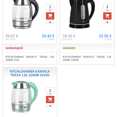
20.67 €
25.42 €
18.33 €
22.55 €
bez DPH
s DPH
bez DPH
s DPH
nedostupné
skladom
RÝCHLOVARNÁ KANVICA TEESA 1,8L
RÝCHLOVARNÁ KANVICA TEESA 1,8L
2200W 1510
2200W 1020/B
RÝCHLOVARNÁ KANVICA
TEESA 1,8L 2200W 1510G