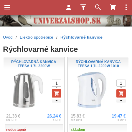
Úvod
/
Elektro spotrebiče
/
Rýchlovarné kanvice
Rýchlovarné kanvice
RÝCHLOVARNÁ KANVICA
RÝCHLOVARNÁ KANVICA
TEESA 1,7L 2200W
TEESA 1,7L 2200W 1010
21.33 €
26.24 €
15.83 €
19.47 €
bez DPH
s DPH
bez DPH
s DPH
nedostupné
skladom