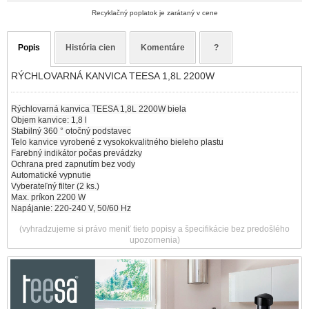
Recyklačný poplatok je zarátaný v cene
Popis
História cien
Komentáre
?
RÝCHLOVARNÁ KANVICA TEESA 1,8L 2200W
Rýchlovarná kanvica TEESA 1,8L 2200W biela
Objem kanvice: 1,8 l
Stabilný 360 ° otočný podstavec
Telo kanvice vyrobené z vysokokvalitného bieleho plastu
Farebný indikátor počas prevádzky
Ochrana pred zapnutím bez vody
Automatické vypnutie
Vyberateľný filter (2 ks.)
Max. príkon 2200 W
Napájanie: 220-240 V, 50/60 Hz
(vyhradzujeme si právo meniť tieto popisy a špecifikácie bez predošlého
upozornenia)