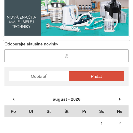
Odoberajte aktuálne novinky
Odobrať
Pridať
august - 2026
Po
Ut
St
Št
Pi
So
Ne
1
2