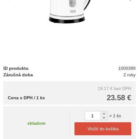
ID produktu
1000389
Záručná doba
2 roky
19.17 €
bez DPH
23.58 €
Cena s DPH
/ 1 ks
× 1 ks
skladom
Vložiť do košíka