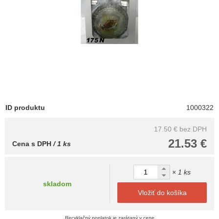
ID produktu
1000322
17.50 €
bez DPH
21.53 €
Cena s DPH
/ 1 ks
× 1 ks
skladom
Vložiť do košíka
Recyklačný poplatok je zarátaný v cene