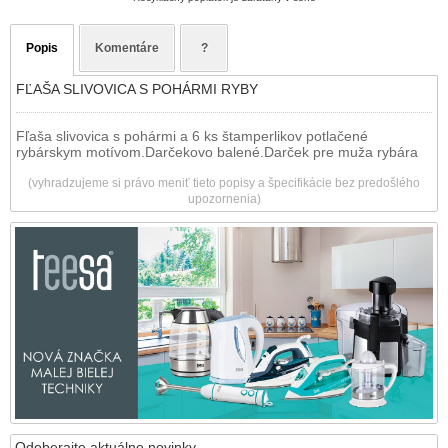
Popis
Komentáre
?
FĽAŠA SLIVOVICA S POHÁRMI RYBY
Fľaša slivovica s pohármi a 6 ks štamperlikov potlačené
rybárskym motívom.Darčekovo balené.Darček pre muža rybára​
(vyhradzujeme si právo meniť tieto popisy a špecifikácie bez predošlého
upozornenia)
Odoberajte aktuálne novinky