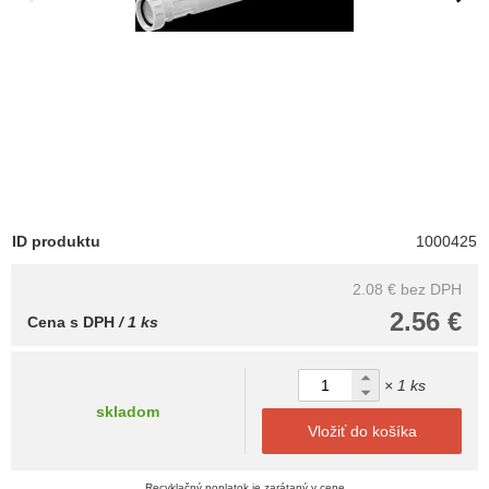
ID produktu
1000425
2.08 €
bez DPH
2.56 €
Cena s DPH
/ 1 ks
× 1 ks
skladom
Vložiť do košíka
Recyklačný poplatok je zarátaný v cene