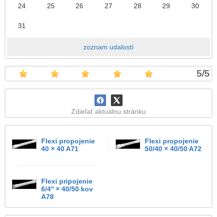
24
25
26
27
28
29
30
31
zoznam udalostí
5
/
5
Zdieľať aktuálnu stránku
Flexi propojenie
Flexi propojenie
40 × 40 A71
50/40 × 40/50 A72
Flexi pripojenie
6/4'' × 40/50 kov
A78