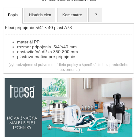
Popis
História cien
Komentáre
?
Flexi pripojenie 5/4" × 40 plast A73
materiál PP
rozmer pripojenia 5/4”x40 mm
nastaviteľná dĺžka 350-800 mm
plastová matica pre pripojenie
(vyhradzujeme si právo meniť tieto popisy a špecifikácie bez predošlého
upozornenia)